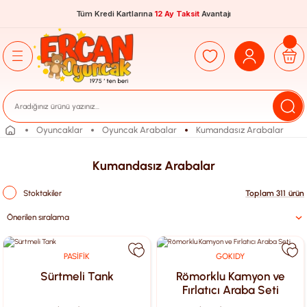
Tüm Kredi Kartlarına
12 Ay Taksit
Avantajı
Oyuncaklar
Oyuncak Arabalar
Kumandasız Arabalar
Kumandasız Arabalar
Stoktakiler
Toplam 311 ürün
PASİFİK
GOKIDY
Sürtmeli Tank
Römorklu Kamyon ve
Fırlatıcı Araba Seti