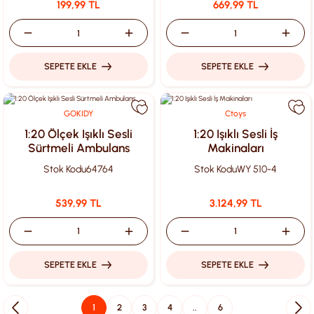
199,99 TL
669,99 TL
SEPETE EKLE
SEPETE EKLE
GOKIDY
Ctoys
1:20 Ölçek Işıklı Sesli
1:20 Işıklı Sesli İş
Sürtmeli Ambulans
Makinaları
Stok Kodu
64764
Stok Kodu
WY 510-4
539,99 TL
3.124,99 TL
SEPETE EKLE
SEPETE EKLE
1
2
3
4
..
6