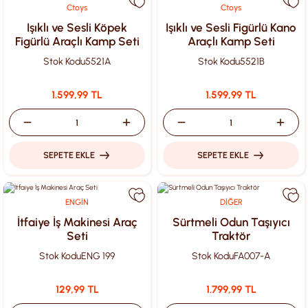
Ctoys
Ctoys
Işıklı ve Sesli Köpek
Işıklı ve Sesli Figürlü Kano
Figürlü Araçlı Kamp Seti
Araçlı Kamp Seti
Stok Kodu
5521A
Stok Kodu
5521B
1.599,99 TL
1.599,99 TL
SEPETE EKLE
SEPETE EKLE
ENGİN
DİĞER
İtfaiye İş Makinesi Araç
Sürtmeli Odun Taşıyıcı
Seti
Traktör
Stok Kodu
ENG 199
Stok Kodu
FA007-A
129,99 TL
1.799,99 TL