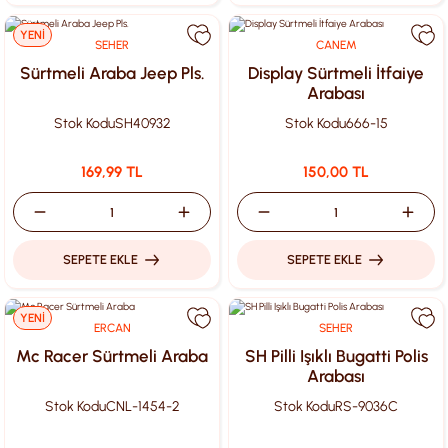
YENİ
SEHER
CANEM
Sürtmeli Araba Jeep Pls.
Display Sürtmeli İtfaiye
Arabası
Stok Kodu
SH40932
Stok Kodu
666-15
169,99 TL
150,00 TL
SEPETE EKLE
SEPETE EKLE
YENİ
ERCAN
SEHER
Mc Racer Sürtmeli Araba
SH Pilli Işıklı Bugatti Polis
Arabası
Stok Kodu
CNL-1454-2
Stok Kodu
RS-9036C