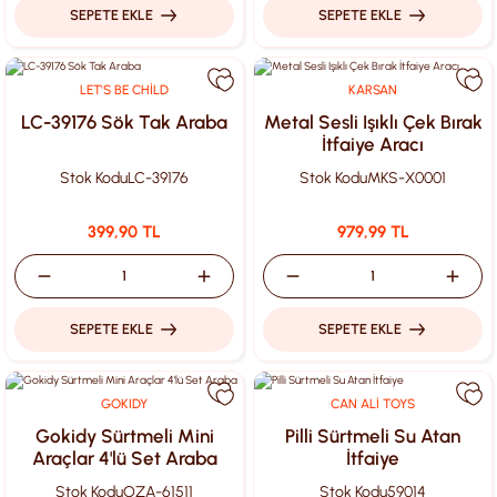
SEPETE EKLE
SEPETE EKLE
LET'S BE CHİLD
KARSAN
LC-39176 Sök Tak Araba
Metal Sesli Işıklı Çek Bırak
İtfaiye Aracı
Stok Kodu
LC-39176
Stok Kodu
MKS-X0001
399,90 TL
979,99 TL
SEPETE EKLE
SEPETE EKLE
GOKIDY
CAN ALİ TOYS
Gokidy Sürtmeli Mini
Pilli Sürtmeli Su Atan
Araçlar 4'lü Set Araba
İtfaiye
Stok Kodu
OZA-61511
Stok Kodu
59014