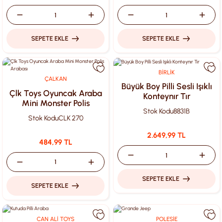
SEPETE EKLE
SEPETE EKLE
BİRLİK
ÇALKAN
Büyük Boy Pilli Sesli Işıklı
Çlk Toys Oyuncak Araba
Konteynır Tır
Mini Monster Polis
Stok Kodu
8831B
Arabası
Stok Kodu
CLK 270
2.649,99 TL
484,99 TL
SEPETE EKLE
SEPETE EKLE
CAN ALİ TOYS
POLESİE