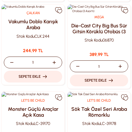
ÇALKAN
MEGA
Vakumlu Doblo Karışık
Die-Cast City Big Bus Sür
Araba
Gitsin Körüklü Otobüs (3
Stok Kodu
CLK 244
Asorti)
Stok Kodu
06870
244,99 TL
389,99 TL
SEPETE EKLE
SEPETE EKLE
LET'S BE CHİLD
LET'S BE CHİLD
Monster Güçlü Araçlar
Sök Tak Özel Seri Araba
Açık Kasa
Römorklu
Stok Kodu
LC-39170
Stok Kodu
LC-39178