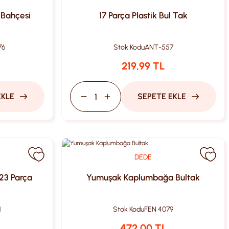
 Bahçesi
17 Parça Plastik Bul Tak
76
Stok Kodu
ANT-557
219,99 TL
EKLE
SEPETE EKLE
DEDE
23 Parça
Yumuşak Kaplumbağa Bultak
1
Stok Kodu
FEN 4079
472,00 TL