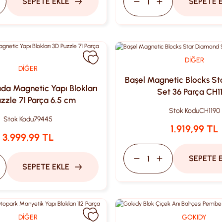
SEPETE EKLE
SEPETE 
DİĞER
DİĞER
Başel Magnetic Blocks S
uda Magnetic Yapı Blokları
Set 36 Parça CH1
zzle 71 Parça 6.5 cm
Stok Kodu
CH1190
Stok Kodu
79445
1.919,99 TL
3.999,99 TL
SEPETE 
SEPETE EKLE
DİĞER
GOKIDY