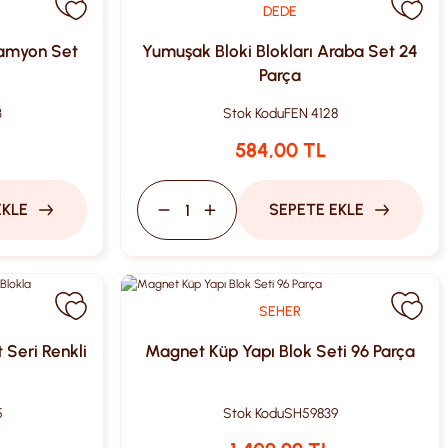
DEDE
Kamyon Set
Yumuşak Bloki Blokları Araba Set 24
Parça
3
Stok Kodu
FEN 4128
584,00 TL
EKLE
SEPETE EKLE
SEHER
 Seri Renkli
Magnet Küp Yapı Blok Seti 96 Parça
5
Stok Kodu
SH59839