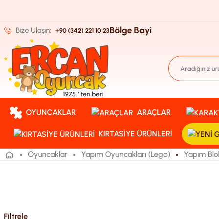
Bölge Bayi
Bize Ulaşın:
+90 (342) 221 10 23
OYUNCAKLAR
ARAÇLAR
KIRTASIYE ÜRÜNLERI
Oyuncaklar
Yapım Oyuncakları (Lego)
Yapım Blok
Filtrele