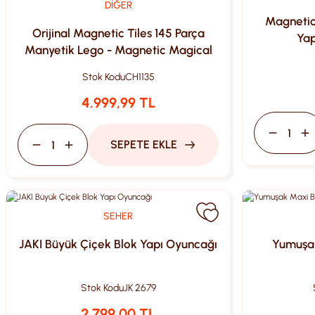
DİĞER
Magnetic
Orijinal Magnetic Tiles 145 Parça
Yap
Manyetik Lego - Magnetic Magical
Magnet - Mıknatıslı Lego
Stok Kodu
CH1135
4.999,99 TL
SEPETE EKLE
SEHER
JAKI Büyük Çiçek Blok Yapı Oyuncağı
Yumuşak
Stok Kodu
JK 2679
2.799,00 TL