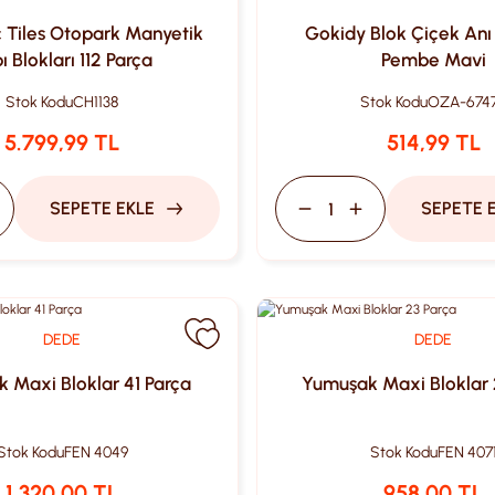
 Tiles Otopark Manyetik
Gokidy Blok Çiçek Anı
ı Blokları 112 Parça
Pembe Mavi
Stok Kodu
CH1138
Stok Kodu
OZA-674
5.799,99 TL
514,99 TL
SEPETE EKLE
SEPETE 
DEDE
DEDE
 Maxi Bloklar 41 Parça
Yumuşak Maxi Bloklar 
Stok Kodu
FEN 4049
Stok Kodu
FEN 407
1.320,00 TL
958,00 TL