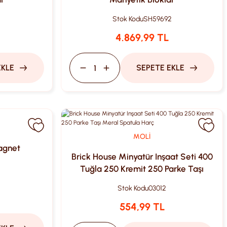
1
Stok Kodu
SH59692
4.869,99 TL
EKLE
SEPETE EKLE
MOLİ
agnet
Brick House Minyatür Inşaat Seti 400
Tuğla 250 Kremit 250 Parke Taşı
Meral Spatula Harç
Stok Kodu
03012
554,99 TL