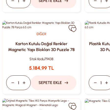
SEPETE EKLE
DİĞER
Karton Kutulu Doğal Renkler
Plastik Kut
Magnetic Yapı Blokları 3D Puzzle 78
3D Pu
Parça 6.5 cm
Stok Kodu
79438
5.184,99 TL
SEPETE EKLE