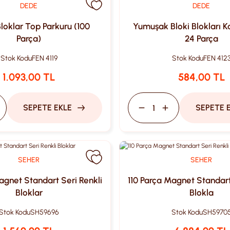
DEDE
DEDE
loklar Top Parkuru (100
Yumuşak Bloki Blokları 
Parça)
24 Parça
Stok Kodu
FEN 4119
Stok Kodu
FEN 412
1.093,00 TL
584,00 TL
SEPETE EKLE
SEPETE 
SEHER
SEHER
agnet Standart Seri Renkli
110 Parça Magnet Standart
Bloklar
Blokla
Stok Kodu
SH59696
Stok Kodu
SH5970