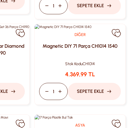
EKLE
SEPETE EKLE
DİĞER
tar Diamond
Magnetic DIY 71 Parça CH1014 1540
190
Stok Kodu
CH1014
4.369,99 TL
EKLE
SEPETE EKLE
ASYA