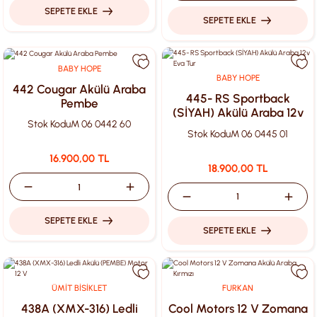
SEPETE EKLE
SEPETE EKLE
BABY HOPE
BABY HOPE
442 Cougar Akülü Araba
445- RS Sportback
Pembe
(SİYAH) Akülü Araba 12v
Stok Kodu
M 06 0442 60
Eva Tur
Stok Kodu
M 06 0445 01
16.900,00 TL
18.900,00 TL
SEPETE EKLE
SEPETE EKLE
ÜMİT BİSİKLET
FURKAN
438A (XMX-316) Ledli
Cool Motors 12 V Zomana