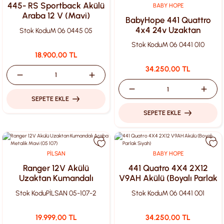
445- RS Sportback Akülü
BABY HOPE
Araba 12 V (Mavi)
BabyHope 441 Quattro
4x4 24v Uzaktan
Stok Kodu
M 06 0445 05
Kumandalı Akülü Araba
Stok Kodu
M 06 0441 010
Metalik Füme Boyalı
18.900,00 TL
Füme
34.250,00 TL
SEPETE EKLE
SEPETE EKLE
PİLSAN
BABY HOPE
Ranger 12V Akülü
441 Quatro 4X4 2X12
Uzaktan Kumandalı
V9AH Akülü (Boyalı Parlak
Araba Metalik Mavi (05
Siyah)
Stok Kodu
PİLSAN 05-107-2
Stok Kodu
M 06 0441 001
107)
19.999,00 TL
34.250,00 TL