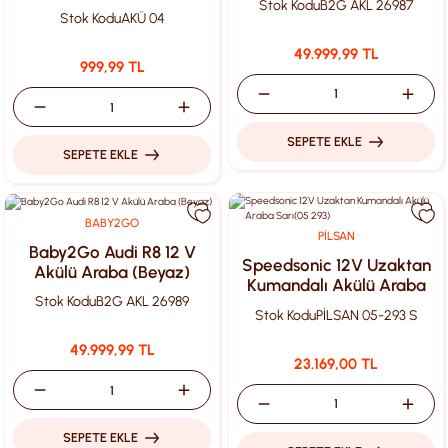
Stok Kodu
B2G AKL 26987
Kaynağı Standart
Stok Kodu
AKÜ 04
Özellikler ile
49.999,99 TL
999,99 TL
SEPETE EKLE
SEPETE EKLE
BABY2GO
PİLSAN
Baby2Go Audi R8 12 V
Speedsonic 12V Uzaktan
Akülü Araba (Beyaz)
Kumandalı Akülü Araba
Stok Kodu
B2G AKL 26989
Sarı(05 293)
Stok Kodu
PİLSAN 05-293 S
49.999,99 TL
23.169,00 TL
SEPETE EKLE