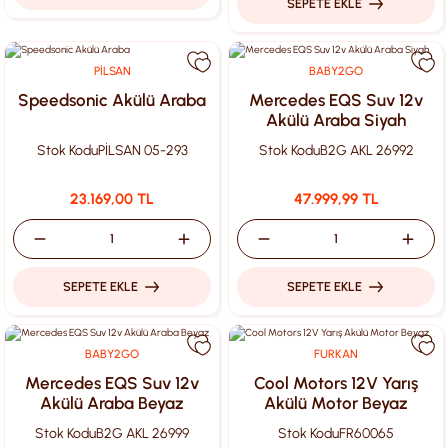
SEPETE EKLE
PİLSAN
BABY2GO
Speedsonic Akülü Araba
Mercedes EQS Suv 12v
Akülü Araba Siyah
Stok Kodu
PİLSAN 05-293
Stok Kodu
B2G AKL 26992
23.169,00 TL
47.999,99 TL
SEPETE EKLE
SEPETE EKLE
BABY2GO
FURKAN
Mercedes EQS Suv 12v
Cool Motors 12V Yarış
Akülü Araba Beyaz
Akülü Motor Beyaz
Stok Kodu
B2G AKL 26999
Stok Kodu
FR60065