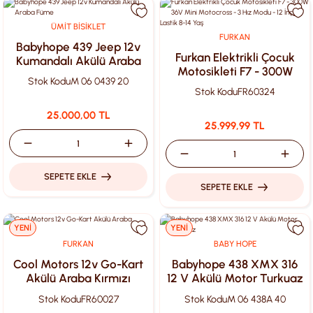
ÜMİT BİSİKLET
FURKAN
Babyhope 439 Jeep 12v
Furkan Elektrikli Çocuk
Kumandalı Akülü Araba
Motosikleti F7 - 300W
Füme
Stok Kodu
M 06 0439 20
36V Mini Motocross - 3
Stok Kodu
FR60324
Hız Modu - 12 İnç Lastik 8-
14 Yaş
25.000,00 TL
25.999,99 TL
SEPETE EKLE
SEPETE EKLE
YENİ
YENİ
FURKAN
BABY HOPE
Cool Motors 12v Go-Kart
Babyhope 438 XMX 316
Akülü Araba Kırmızı
12 V Akülü Motor Turkuaz
Stok Kodu
FR60027
Stok Kodu
M 06 438A 40