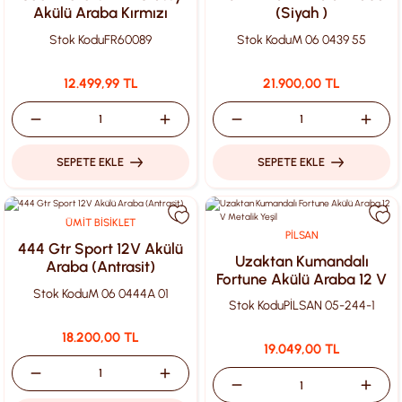
Akülü Araba Kırmızı
(Siyah )
Stok Kodu
FR60089
Stok Kodu
M 06 0439 55
12.499,99 TL
21.900,00 TL
SEPETE EKLE
SEPETE EKLE
ÜMİT BİSİKLET
PİLSAN
444 Gtr Sport 12V Akülü
Uzaktan Kumandalı
Araba (Antrasit)
Fortune Akülü Araba 12 V
Stok Kodu
M 06 0444A 01
Metalik Yeşil
Stok Kodu
PİLSAN 05-244-1
18.200,00 TL
19.049,00 TL