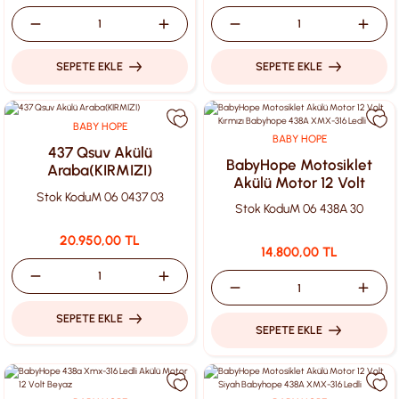
SEPETE EKLE
SEPETE EKLE
BABY HOPE
BABY HOPE
437 Qsuv Akülü
BabyHope Motosiklet
Araba(KIRMIZI)
Akülü Motor 12 Volt
Stok Kodu
M 06 0437 03
Kırmızı Babyhope 438A
Stok Kodu
M 06 438A 30
XMX-316 Ledli
20.950,00 TL
14.800,00 TL
SEPETE EKLE
SEPETE EKLE