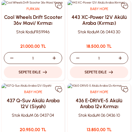
FURKAN
BABY HOPE
Cool Wheels Drift Scooter
443 XC-Power 12V Akülü
36v Mavi/ Kırmızı
Araba (Kırmızı)
Stok Kodu
FR59946
Stok Kodu
M 06 0443 30
21.000,00 TL
18.500,00 TL
SEPETE EKLE
SEPETE EKLE
BABY HOPE
BABY HOPE
437 Q-Suv Akülü Araba
436 E-DRIVE-5 Akülü
12V (Siyah)
Araba 12v Kırmızı
Stok Kodu
M 06 0437 04
Stok Kodu
M 06 0436 10
20.950,00 TL
13.850,00 TL