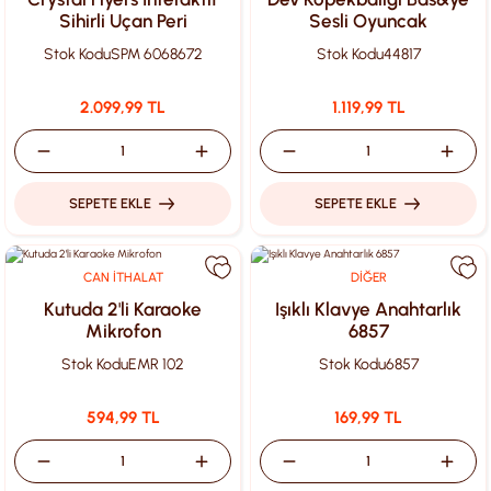
Sihirli Uçan Peri
Sesli Oyuncak
Stok Kodu
SPM 6068672
Stok Kodu
44817
2.099,99 TL
1.119,99 TL
SEPETE EKLE
SEPETE EKLE
CAN İTHALAT
DİĞER
Kutuda 2'li Karaoke
Işıklı Klavye Anahtarlık
Mikrofon
6857
Stok Kodu
EMR 102
Stok Kodu
6857
594,99 TL
169,99 TL