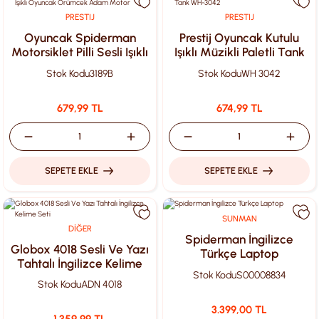
PRESTIJ
PRESTIJ
Oyuncak Spiderman
Prestij Oyuncak Kutulu
Motorsiklet Pilli Sesli Işıklı
Işıklı Müzikli Paletli Tank
Oyuncak Örümcek Adam
WH-3042
Stok Kodu
3189B
Stok Kodu
WH 3042
Motor
679,99 TL
674,99 TL
SEPETE EKLE
SEPETE EKLE
SUNMAN
DİĞER
Spiderman İngilizce
Globox 4018 Sesli Ve Yazı
Türkçe Laptop
Tahtalı İngilizce Kelime
Stok Kodu
S00008834
Seti
Stok Kodu
ADN 4018
3.399,00 TL