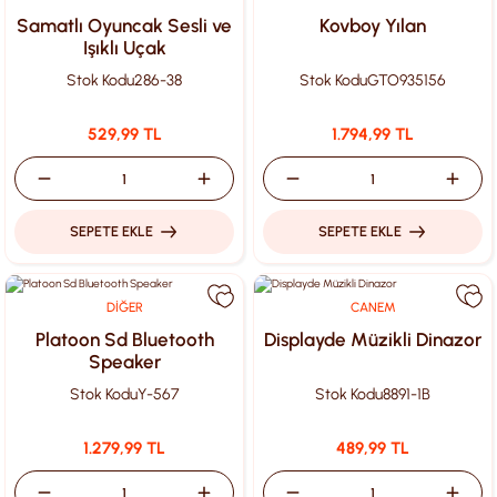
Samatlı Oyuncak Sesli ve
Kovboy Yılan
Işıklı Uçak
Stok Kodu
286-38
Stok Kodu
GTO935156
529,99 TL
1.794,99 TL
SEPETE EKLE
SEPETE EKLE
DİĞER
CANEM
Platoon Sd Bluetooth
Displayde Müzikli Dinazor
Speaker
Stok Kodu
Y-567
Stok Kodu
8891-1B
1.279,99 TL
489,99 TL