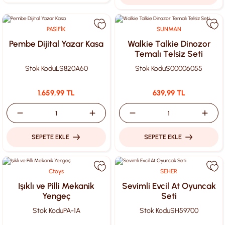
PASİFİK
SUNMAN
Pembe Dijital Yazar Kasa
Walkie Talkie Dinozor
Temalı Telsiz Seti
Stok Kodu
LS820A60
Stok Kodu
S00006055
1.659,99 TL
639,99 TL
SEPETE EKLE
SEPETE EKLE
Ctoys
SEHER
Işıklı ve Pilli Mekanik
Sevimli Evcil At Oyuncak
Yengeç
Seti
Stok Kodu
PA-1A
Stok Kodu
SH59700