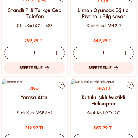
CAN ALİ TOYS
LİMON
Standlı Pilli Türkçe Cep
Limon Oyuncak Eğitici
Telefon
Piyanolu Bilgisayar
Stok Kodu
CNL-633
Stok Kodu
LMN 219
299,99 TL
649,99 TL
SEPETE EKLE
SEPETE EKLE
DİĞER
PRESTIJ
Yarasa Atari
Kutulu Işıklı Müzikli
Helikopter
Stok Kodu
MSE 664
Stok Kodu
XD-12C
219,99 TL
559,99 TL