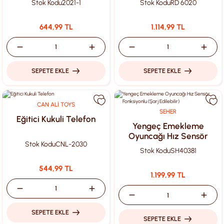
Stok Kodu
2021-1
Stok Kodu
RD 6020
644,99 TL
1.114,99 TL
SEPETE EKLE
SEPETE EKLE
CAN ALİ TOYS
SEHER
Eğitici Kukuli Telefon
Yengeç Emekleme
Oyuncağı Hız Sensör
Stok Kodu
CNL-2030
Fonksiyonlu (Şarj
Stok Kodu
SH40381
Edilebilir)
544,99 TL
1.199,99 TL
SEPETE EKLE
SEPETE EKLE