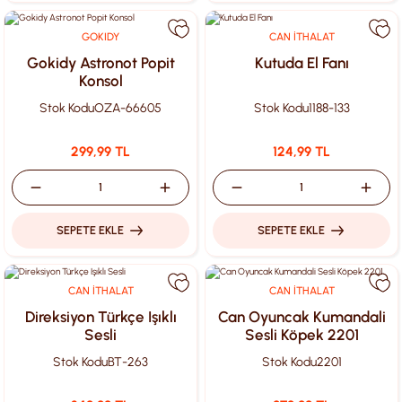
GOKIDY
CAN İTHALAT
Gokidy Astronot Popit
Kutuda El Fanı
Konsol
Stok Kodu
OZA-66605
Stok Kodu
1188-133
299,99 TL
124,99 TL
SEPETE EKLE
SEPETE EKLE
CAN İTHALAT
CAN İTHALAT
Direksiyon Türkçe Işıklı
Can Oyuncak Kumandali
Sesli
Sesli Köpek 2201
Stok Kodu
BT-263
Stok Kodu
2201