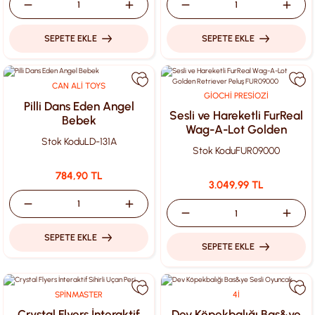
SEPETE EKLE
SEPETE EKLE
CAN ALİ TOYS
GİOCHİ PRESİOZİ
Pilli Dans Eden Angel
Sesli ve Hareketli FurReal
Bebek
Wag-A-Lot Golden
Stok Kodu
LD-131A
Retriever Peluş FUR09000
Stok Kodu
FUR09000
784,90 TL
3.049,99 TL
SEPETE EKLE
SEPETE EKLE
SPİNMASTER
4İ
Crystal Flyers İnteraktif
Dev Köpekbalığı Bas&ye