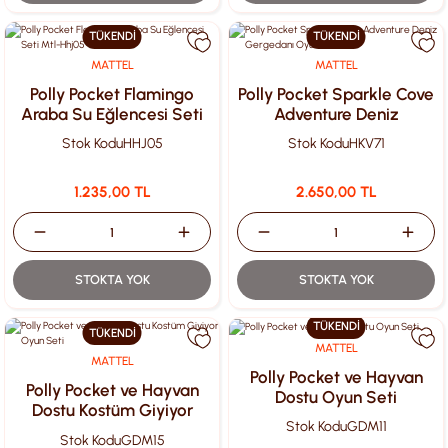
TÜKENDİ
TÜKENDİ
MATTEL
MATTEL
Polly Pocket Flamingo
Polly Pocket Sparkle Cove
Araba Su Eğlencesi Seti
Adventure Deniz
Mtl-Hhj05
Gergedanı Oyun Seti
Stok Kodu
HHJ05
Stok Kodu
HKV71
1.235,00 TL
2.650,00 TL
STOKTA YOK
STOKTA YOK
TÜKENDİ
TÜKENDİ
MATTEL
MATTEL
Polly Pocket ve Hayvan
Polly Pocket ve Hayvan
Dostu Oyun Seti
Dostu Kostüm Giyiyor
Stok Kodu
GDM11
Oyun Seti
Stok Kodu
GDM15