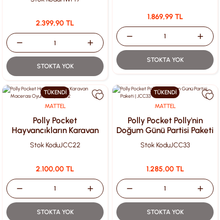
1.869,99 TL
2.399,90 TL
STOKTA YOK
STOKTA YOK
TÜKENDİ
TÜKENDİ
MATTEL
MATTEL
Polly Pocket
Polly Pocket Polly'nin
Hayvancıkların Karavan
Doğum Günü Partisi Paketi
Macerası Oyun Seti |
| JCC33
Stok Kodu
JCC22
Stok Kodu
JCC33
JCC22
2.100,00 TL
1.285,00 TL
STOKTA YOK
STOKTA YOK