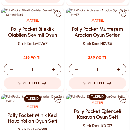
MATTEL
MATTEL
Polly Pocket Bileklik
Polly Pocket Muhteşem
Olabilen Sevimli Oyun
Araçları Oyun Setleri
Setleri Hkv68
Hkv57
Stok Kodu
HKV67
Stok Kodu
HKV55
419,90 TL
339,00 TL
SEPETE EKLE
SEPETE EKLE
TÜKENDİ
TÜKENDİ
MATTEL
MATTEL
Polly Pocket Eğlenceli
Polly Pocket Minik Kedi
Karavan Oyun Seti
Hava Yolları Oyun Seti
Stok Kodu
JCC32
HWP19
Stok Kodu
HWP19