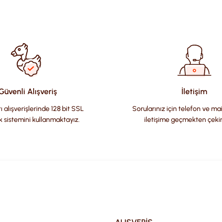
ularda yetersiz gördüğünüz noktaları öneri formunu kullanarak tara
Güvenli Alışveriş
İletişim
ı alışverişlerinde 128 bit SSL
Sorularınız için telefon ve ma
k sistemini kullanmaktayız.
iletişime geçmekten çeki
Gönder