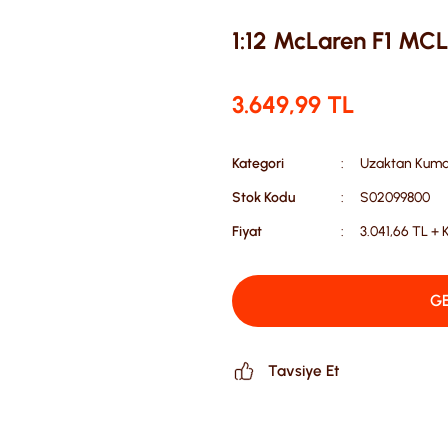
1:12 McLaren F1 MC
3.649,99 TL
Kategori
Uzaktan Kuman
Stok Kodu
S02099800
Fiyat
3.041,66 TL +
GE
Tavsiye Et