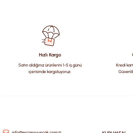
Bu ürünün fiyat bilgisi, resim, ürün açıklamalarında ve diğer kon
Görüş ve önerileriniz için teşekkür ederiz.
Ürün resmi kalitesiz, bozuk veya görüntülenemiyor.
Ürün açıklamasında eksik bilgiler bulunuyor.
Ürün bilgilerinde hatalar bulunuyor.
Hızlı Kargo
Ürün fiyatı diğer sitelerden daha pahalı.
Satın aldığınız ürünlerini 1-5 iş günü
Kredi kart
Bu ürüne benzer farklı alternatifler olmalı.
içerisinde kargoluyoruz.
Güvenli
info@ercanoyuncak.com.tr