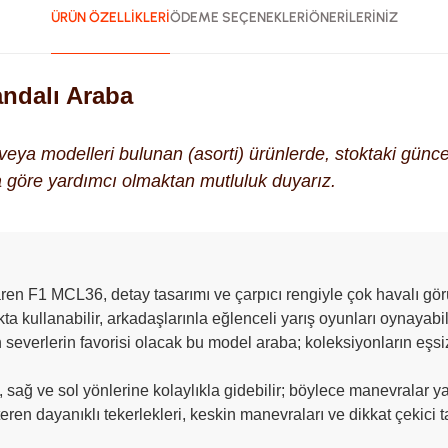
ÜRÜN ÖZELLİKLERİ
ÖDEME SEÇENEKLERİ
ÖNERİLERİNİZ
ndalı Araba
k veya modelleri bulunan (asorti) ürünlerde, stoktaki gün
na göre yardımcı olmaktan mutluluk duyarız.
Laren F1 MCL36, detay tasarımı ve çarpıcı rengiyle çok havalı gö
 kullanabilir, arkadaşlarınla eğlenceli yarış oyunları oynayabil
 severlerin favorisi olacak bu model araba; koleksiyonların eşsi
ri, sağ ve sol yönlerine kolaylıkla gidebilir; böylece manevralar 
eren dayanıklı tekerlekleri, keskin manevraları ve dikkat çekici