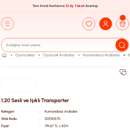
Tüm Kredi Kartlarına
12 Ay Taksit
Avantajı
Oyuncaklar
Oyuncak Arabalar
Kumandasız Arabalar
1
1:20 Sesli ve Işıklı Transporter
Kategori
Kumandasız Arabalar
Stok Kodu
S01010570
Fiyat
791,67 TL + KDV