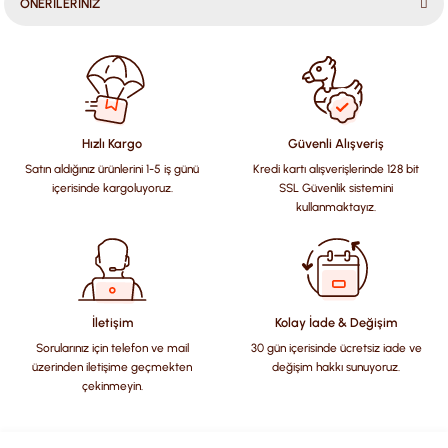
ÖNERİLERİNİZ
Bu ürünün fiyat bilgisi, resim, ürün açıklamalarında ve diğer
konularda yetersiz gördüğünüz noktaları öneri formunu
kullanarak tarafımıza iletebilirsiniz.
Görüş ve önerileriniz için teşekkür ederiz.
Hızlı Kargo
Güvenli Alışveriş
Satın aldığınız ürünlerini 1-5 iş günü
Kredi kartı alışverişlerinde 128 bit
Ürün resmi kalitesiz, bozuk veya görüntülenemiyor.
içerisinde kargoluyoruz.
SSL Güvenlik sistemini
Ürün açıklamasında eksik bilgiler bulunuyor.
kullanmaktayız.
Ürün bilgilerinde hatalar bulunuyor.
Ürün fiyatı diğer sitelerden daha pahalı.
Bu ürüne benzer farklı alternatifler olmalı.
İletişim
Kolay İade & Değişim
Sorularınız için telefon ve mail
30 gün içerisinde ücretsiz iade ve
üzerinden iletişime geçmekten
değişim hakkı sunuyoruz.
çekinmeyin.
Gönder