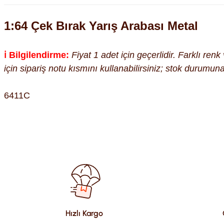
1:64 Çek Bırak Yarış Arabası Metal
ℹ️ Bilgilendirme:
Fiyat 1 adet için geçerlidir. Farklı ren
için sipariş notu kısmını kullanabilirsiniz; stok durumu
6411C
Bu ürünün fiyat bilgisi, resim, ürün açıklamalarında ve diğer kon
Görüş ve önerileriniz için teşekkür ederiz.
Ürün resmi kalitesiz, bozuk veya görüntülenemiyor.
Ürün açıklamasında eksik bilgiler bulunuyor.
Ürün bilgilerinde hatalar bulunuyor.
Hızlı Kargo