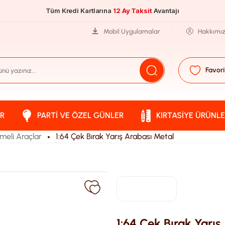
Tüm Kredi Kartlarına
12 Ay Taksit
Avantajı
Mobil Uygulamalar
Hakkımı
Favori
R
PARTI VE ÖZEL GÜNLER
KIRTASIYE ÜRÜNLE
meli Araçlar
1:64 Çek Bırak Yarış Arabası Metal
1:64 Çek Bırak Yarış