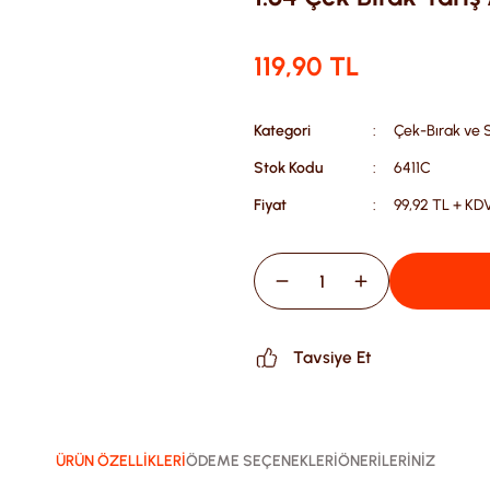
119,90 TL
Kategori
Çek-Bırak ve 
Stok Kodu
6411C
Fiyat
99,92 TL + KD
Tavsiye Et
ÜRÜN ÖZELLİKLERİ
ÖDEME SEÇENEKLERİ
ÖNERİLERİNİZ