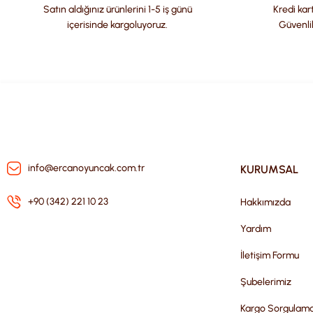
Ürün fiyatı diğer sitelerden daha pahalı.
Satın aldığınız ürünlerini 1-5 iş günü
Kredi kart
Bu ürüne benzer farklı alternatifler olmalı.
içerisinde kargoluyoruz.
Güvenli
info@ercanoyuncak.com.tr
KURUMSAL
+90 (342) 221 10 23
Hakkımızda
Yardım
İletişim Formu
Şubelerimiz
Kargo Sorgulam