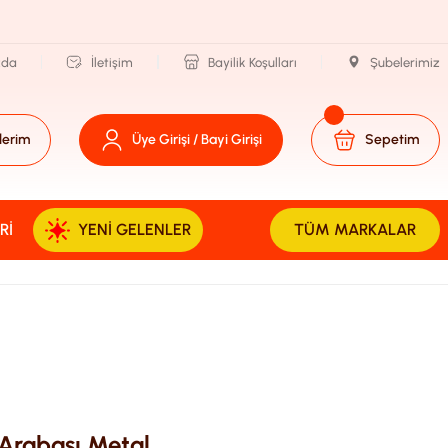
zda
İletişim
Bayilik Koşulları
Şubelerimiz
lerim
Üye Girişi / Bayi Girişi
Sepetim
RI
YENI GELENLER
TÜM MARKALAR
 Arabası Metal