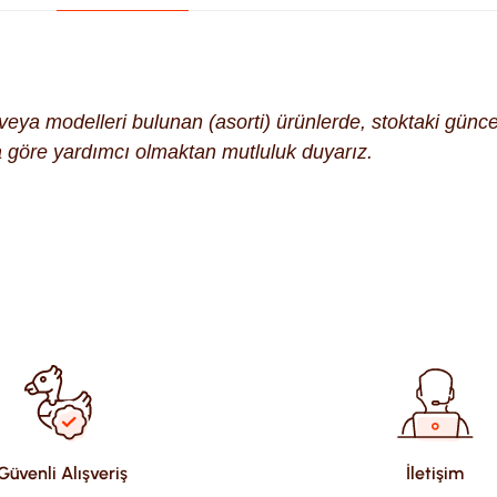
k veya modelleri bulunan (asorti) ürünlerde, stoktaki gün
na göre yardımcı olmaktan mutluluk duyarız.
ularda yetersiz gördüğünüz noktaları öneri formunu kullanarak tara
Güvenli Alışveriş
İletişim