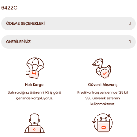
6422C
ÖDEME SEÇENEKLERİ
ÖNERİLERİNİZ
Bu ürünün fiyat bilgisi, resim, ürün açıklamalarında ve diğer
konularda yetersiz gördüğünüz noktaları öneri formunu
kullanarak tarafımıza iletebilirsiniz.
Görüş ve önerileriniz için teşekkür ederiz.
Hızlı Kargo
Güvenli Alışveriş
Satın aldığınız ürünlerini 1-5 iş günü
Kredi kartı alışverişlerinde 128 bit
Ürün resmi kalitesiz, bozuk veya görüntülenemiyor.
içerisinde kargoluyoruz.
SSL Güvenlik sistemini
Ürün açıklamasında eksik bilgiler bulunuyor.
kullanmaktayız.
Ürün bilgilerinde hatalar bulunuyor.
Ürün fiyatı diğer sitelerden daha pahalı.
Bu ürüne benzer farklı alternatifler olmalı.