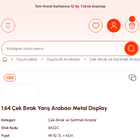
Tüm Kredi Kartlarına
12 Ay Taksit
Avantajı
Oyuncaklar
Oyuncak Arabalar
Çek-Bırak ve Sürtmeli Araçl
YENİ
1:64 Çek Bırak Yarış Arabası Metal Display
Kategori
Çek-Bırak ve Sürtmeli Araçlar
Stok Kodu
6422C
Fiyat
99,92 TL + KDV