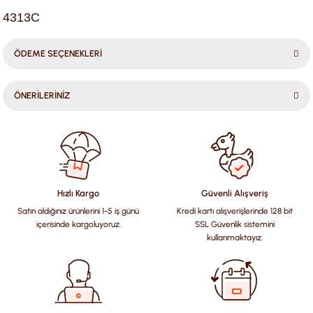
4313C
ÖDEME SEÇENEKLERİ
ÖNERİLERİNİZ
Bu ürünün fiyat bilgisi, resim, ürün açıklamalarında ve diğer
konularda yetersiz gördüğünüz noktaları öneri formunu
kullanarak tarafımıza iletebilirsiniz.
Görüş ve önerileriniz için teşekkür ederiz.
Hızlı Kargo
Güvenli Alışveriş
Satın aldığınız ürünlerini 1-5 iş günü
Kredi kartı alışverişlerinde 128 bit
Ürün resmi kalitesiz, bozuk veya görüntülenemiyor.
içerisinde kargoluyoruz.
SSL Güvenlik sistemini
Ürün açıklamasında eksik bilgiler bulunuyor.
kullanmaktayız.
Ürün bilgilerinde hatalar bulunuyor.
Ürün fiyatı diğer sitelerden daha pahalı.
Bu ürüne benzer farklı alternatifler olmalı.