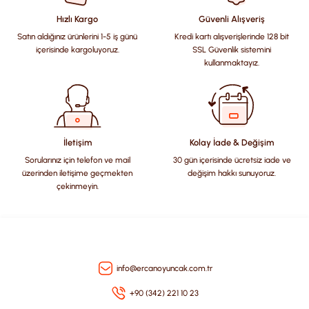
Görüş ve önerileriniz için teşekkür ederiz.
Hızlı Kargo
Güvenli Alışveriş
Satın aldığınız ürünlerini 1-5 iş günü
Kredi kartı alışverişlerinde 128 bit
Ürün resmi kalitesiz, bozuk veya görüntülenemiyor.
içerisinde kargoluyoruz.
SSL Güvenlik sistemini
Ürün açıklamasında eksik bilgiler bulunuyor.
kullanmaktayız.
Ürün bilgilerinde hatalar bulunuyor.
Ürün fiyatı diğer sitelerden daha pahalı.
Bu ürüne benzer farklı alternatifler olmalı.
İletişim
Kolay İade & Değişim
Sorularınız için telefon ve mail
30 gün içerisinde ücretsiz iade ve
üzerinden iletişime geçmekten
değişim hakkı sunuyoruz.
çekinmeyin.
Gönder
info@ercanoyuncak.com.tr
+90 (342) 221 10 23