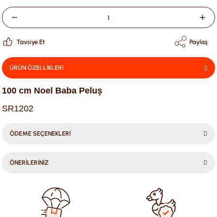
Tavsiye Et
Paylaş
ÜRÜN ÖZELLİKLERİ
100 cm Noel Baba Peluş
SR1202
ÖDEME SEÇENEKLERİ
ÖNERİLERİNİZ
Bu ürünün fiyat bilgisi, resim, ürün açıklamalarında ve diğer
konularda yetersiz gördüğünüz noktaları öneri formunu
kullanarak tarafımıza iletebilirsiniz.