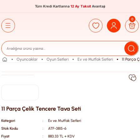
Tüm Kredi Kartlarına
12 Ay Taksit
Avantajı
0
Oyuncaklar
Oyun Setleri
Ev ve Mutfak Setleri
11 Parça Ç
11 Parça Çelik Tencere Tava Seti
Kategori
Ev ve Mutfak Setleri
Stok Kodu
ATF-3815-6
Fiyat
883,33 TL + KDV