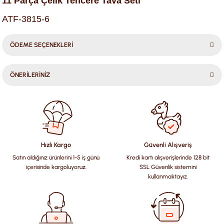
11 Parça Çelik Tencere Tava Seti
ATF-3815-6
ÖDEME SEÇENEKLERİ
ÖNERİLERİNİZ
Bu ürünün fiyat bilgisi, resim, ürün açıklamalarında ve diğer
konularda yetersiz gördüğünüz noktaları öneri formunu
kullanarak tarafımıza iletebilirsiniz.
Görüş ve önerileriniz için teşekkür ederiz.
Hızlı Kargo
Güvenli Alışveriş
Satın aldığınız ürünlerini 1-5 iş günü
Kredi kartı alışverişlerinde 128 bit
Ürün resmi kalitesiz, bozuk veya görüntülenemiyor.
içerisinde kargoluyoruz.
SSL Güvenlik sistemini
Ürün açıklamasında eksik bilgiler bulunuyor.
kullanmaktayız.
Ürün bilgilerinde hatalar bulunuyor.
Ürün fiyatı diğer sitelerden daha pahalı.