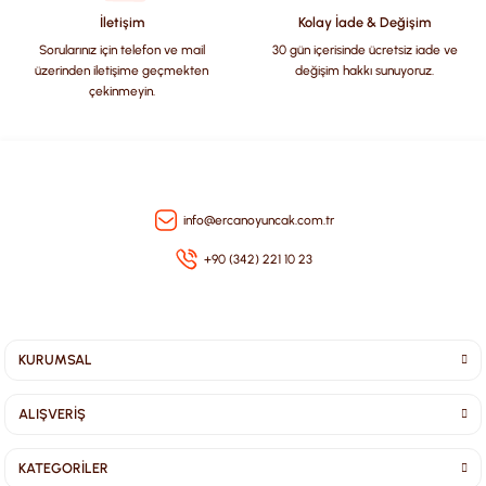
Bu ürüne benzer farklı alternatifler olmalı.
İletişim
Kolay İade & Değişim
Sorularınız için telefon ve mail
30 gün içerisinde ücretsiz iade ve
üzerinden iletişime geçmekten
değişim hakkı sunuyoruz.
çekinmeyin.
Gönder
info@ercanoyuncak.com.tr
+90 (342) 221 10 23
KURUMSAL
ALIŞVERİŞ
KATEGORİLER