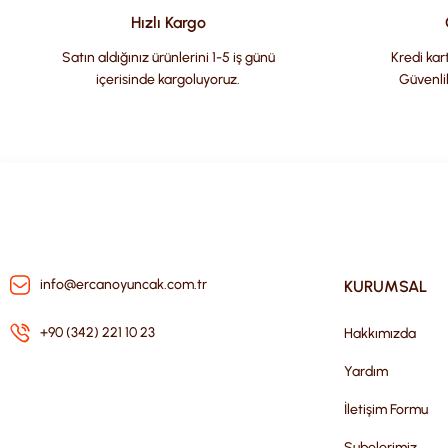
Ürün bilgilerinde hatalar bulunuyor.
Hızlı Kargo
Ürün fiyatı diğer sitelerden daha pahalı.
Satın aldığınız ürünlerini 1-5 iş günü
Kredi kart
Bu ürüne benzer farklı alternatifler olmalı.
içerisinde kargoluyoruz.
Güvenli
info@ercanoyuncak.com.tr
KURUMSAL
+90 (342) 221 10 23
Hakkımızda
Yardım
İletişim Formu
Şubelerimiz