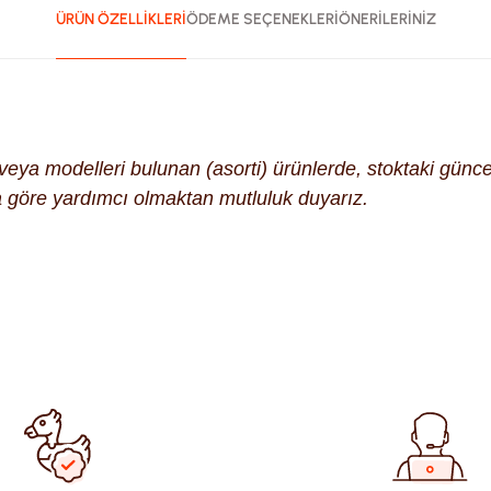
ÜRÜN ÖZELLİKLERİ
ÖDEME SEÇENEKLERİ
ÖNERİLERİNİZ
k veya modelleri bulunan (asorti) ürünlerde, stoktaki gün
na göre yardımcı olmaktan mutluluk duyarız.
ularda yetersiz gördüğünüz noktaları öneri formunu kullanarak tara