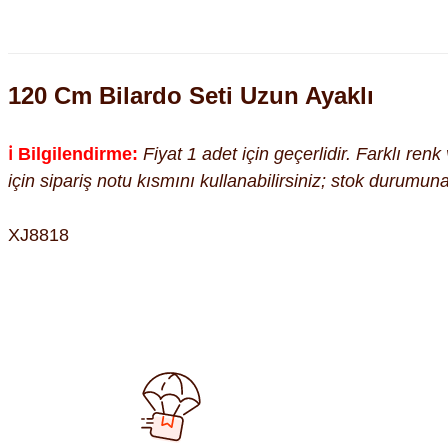
120 Cm Bilardo Seti Uzun Ayaklı
ℹ️ Bilgilendirme:
Fiyat 1 adet için geçerlidir. Farklı ren
için sipariş notu kısmını kullanabilirsiniz; stok durumu
XJ8818
Bu ürünün fiyat bilgisi, resim, ürün açıklamalarında ve diğer kon
Görüş ve önerileriniz için teşekkür ederiz.
Ürün resmi kalitesiz, bozuk veya görüntülenemiyor.
Ürün açıklamasında eksik bilgiler bulunuyor.