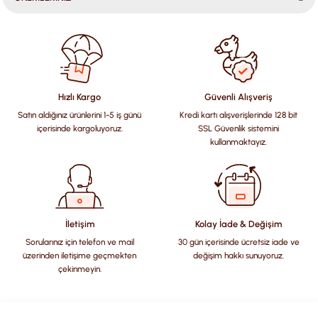
Bu ürünün fiyat bilgisi, resim, ürün açıklamalarında ve diğer
konularda yetersiz gördüğünüz noktaları öneri formunu
kullanarak tarafımıza iletebilirsiniz.
Görüş ve önerileriniz için teşekkür ederiz.
Hızlı Kargo
Güvenli Alışveriş
Satın aldığınız ürünlerini 1-5 iş günü
Kredi kartı alışverişlerinde 128 bit
Ürün resmi kalitesiz, bozuk veya görüntülenemiyor.
içerisinde kargoluyoruz.
SSL Güvenlik sistemini
Ürün açıklamasında eksik bilgiler bulunuyor.
kullanmaktayız.
Ürün bilgilerinde hatalar bulunuyor.
Ürün fiyatı diğer sitelerden daha pahalı.
Bu ürüne benzer farklı alternatifler olmalı.
İletişim
Kolay İade & Değişim
Sorularınız için telefon ve mail
30 gün içerisinde ücretsiz iade ve
üzerinden iletişime geçmekten
değişim hakkı sunuyoruz.
çekinmeyin.
Gönder