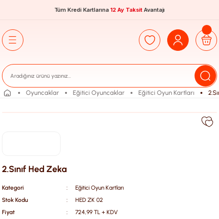
Tüm Kredi Kartlarına
12 Ay Taksit
Avantajı
Oyuncaklar
Eğitici Oyuncaklar
Eğitici Oyun Kartları
2.S
2.Sınıf Hed Zeka
Kategori
Eğitici Oyun Kartları
Stok Kodu
HED ZK 02
Fiyat
724,99 TL + KDV