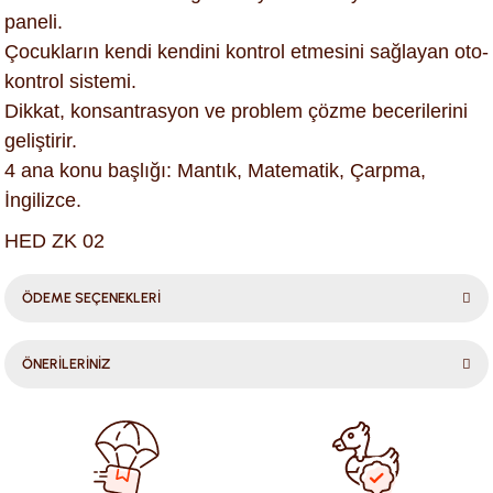
paneli.
Çocukların kendi kendini kontrol etmesini sağlayan oto-
kontrol sistemi.
Dikkat, konsantrasyon ve problem çözme becerilerini
geliştirir.
4 ana konu başlığı: Mantık, Matematik, Çarpma,
İngilizce.
HED ZK 02
ÖDEME SEÇENEKLERİ
ÖNERİLERİNİZ
Bu ürünün fiyat bilgisi, resim, ürün açıklamalarında ve diğer
konularda yetersiz gördüğünüz noktaları öneri formunu
kullanarak tarafımıza iletebilirsiniz.