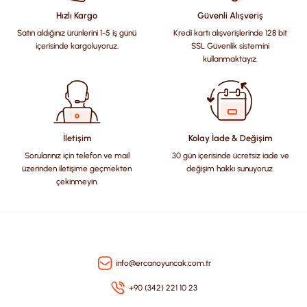
Görüş ve önerileriniz için teşekkür ederiz.
Hızlı Kargo
Güvenli Alışveriş
Satın aldığınız ürünlerini 1-5 iş günü
Kredi kartı alışverişlerinde 128 bit
Ürün resmi kalitesiz, bozuk veya görüntülenemiyor.
içerisinde kargoluyoruz.
SSL Güvenlik sistemini
Ürün açıklamasında eksik bilgiler bulunuyor.
kullanmaktayız.
Ürün bilgilerinde hatalar bulunuyor.
Ürün fiyatı diğer sitelerden daha pahalı.
Bu ürüne benzer farklı alternatifler olmalı.
İletişim
Kolay İade & Değişim
Sorularınız için telefon ve mail
30 gün içerisinde ücretsiz iade ve
üzerinden iletişime geçmekten
değişim hakkı sunuyoruz.
çekinmeyin.
Gönder
info@ercanoyuncak.com.tr
+90 (342) 221 10 23