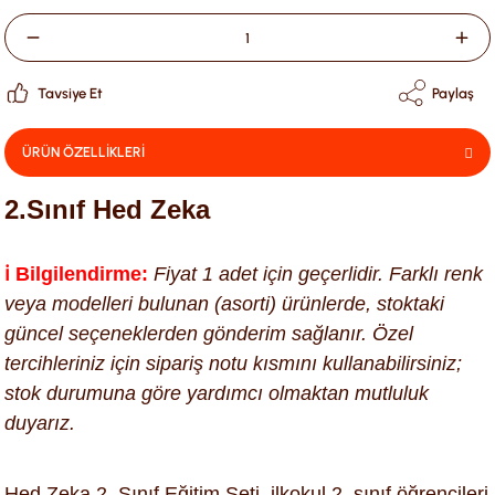
Tavsiye Et
Paylaş
ÜRÜN ÖZELLİKLERİ
2.Sınıf Hed Zeka
ℹ️ Bilgilendirme:
Fiyat 1 adet için geçerlidir. Farklı renk
veya modelleri bulunan (asorti) ürünlerde, stoktaki
güncel seçeneklerden gönderim sağlanır. Özel
tercihleriniz için sipariş notu kısmını kullanabilirsiniz;
stok durumuna göre yardımcı olmaktan mutluluk
duyarız.
Hed Zeka 2. Sınıf Eğitim Seti, ilkokul 2. sınıf öğrencileri