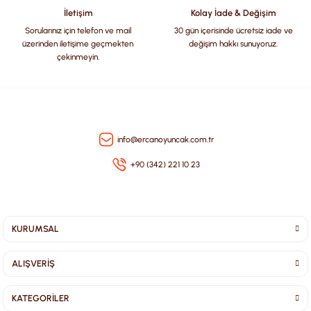
Bu ürüne benzer farklı alternatifler olmalı.
İletişim
Kolay İade & Değişim
Sorularınız için telefon ve mail
30 gün içerisinde ücretsiz iade ve
üzerinden iletişime geçmekten
değişim hakkı sunuyoruz.
çekinmeyin.
Gönder
info@ercanoyuncak.com.tr
+90 (342) 221 10 23
KURUMSAL
ALIŞVERİŞ
KATEGORİLER