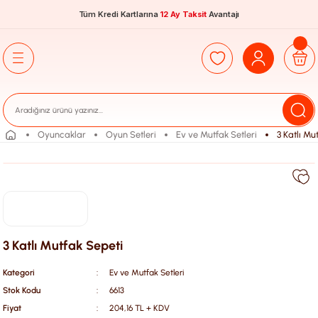
Tüm Kredi Kartlarına
12 Ay Taksit
Avantajı
Oyuncaklar
Oyun Setleri
Ev ve Mutfak Setleri
3 Katlı Mu
3 Katlı Mutfak Sepeti
Kategori
Ev ve Mutfak Setleri
Stok Kodu
6613
Fiyat
204,16 TL + KDV