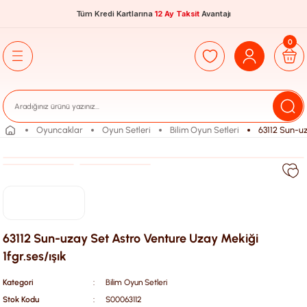
Tüm Kredi Kartlarına
12 Ay Taksit
Avantajı
0
Oyuncaklar
Oyun Setleri
Bilim Oyun Setleri
63112 Sun-uz
63112 Sun-uzay Set Astro Venture Uzay Mekiği
1fgr.ses/ışık
Kategori
Bilim Oyun Setleri
Stok Kodu
S00063112