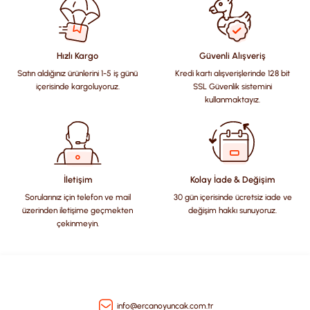
konularda yetersiz gördüğünüz noktaları öneri formunu
kullanarak tarafımıza iletebilirsiniz.
Görüş ve önerileriniz için teşekkür ederiz.
Hızlı Kargo
Güvenli Alışveriş
Satın aldığınız ürünlerini 1-5 iş günü
Kredi kartı alışverişlerinde 128 bit
Ürün resmi kalitesiz, bozuk veya görüntülenemiyor.
içerisinde kargoluyoruz.
SSL Güvenlik sistemini
Ürün açıklamasında eksik bilgiler bulunuyor.
kullanmaktayız.
Ürün bilgilerinde hatalar bulunuyor.
Ürün fiyatı diğer sitelerden daha pahalı.
Bu ürüne benzer farklı alternatifler olmalı.
İletişim
Kolay İade & Değişim
Sorularınız için telefon ve mail
30 gün içerisinde ücretsiz iade ve
üzerinden iletişime geçmekten
değişim hakkı sunuyoruz.
çekinmeyin.
Gönder
info@ercanoyuncak.com.tr