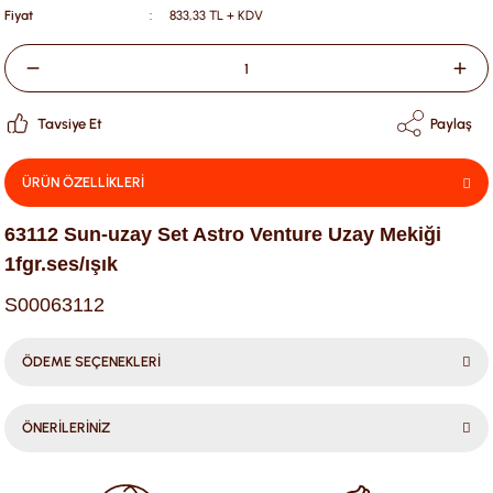
Fiyat
833,33 TL + KDV
Tavsiye Et
Paylaş
ÜRÜN ÖZELLİKLERİ
63112 Sun-uzay Set Astro Venture Uzay Mekiği
1fgr.ses/ışık
S00063112
ÖDEME SEÇENEKLERİ
ÖNERİLERİNİZ
Bu ürünün fiyat bilgisi, resim, ürün açıklamalarında ve diğer