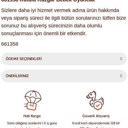
Sizlere daha iyi hizmet vermek adına ürün hakkında
veya sipariş süreci ile ilgili bütün sorularınızı lütfen bize
sorunuz bu alışveriş sürecinizin daha olumlu
sonuçlanması için önemli bir etkendir.
661358
ÖDEME SEÇENEKLERİ
ÖNERİLERİNİZ
Bu ürünün fiyat bilgisi, resim, ürün açıklamalarında ve diğer
konularda yetersiz gördüğünüz noktaları öneri formunu
kullanarak tarafımıza iletebilirsiniz.
Görüş ve önerileriniz için teşekkür ederiz.
Hızlı Kargo
Güvenli Alışveriş
Satın aldığınız ürünlerini 1-5 iş günü
Kredi kartı alışverişlerinde 128 bit
Ürün resmi kalitesiz, bozuk veya görüntülenemiyor.