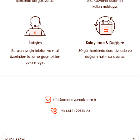
içerisinde kargoluyoruz.
SSL Güvenlik sistemini
Ürün açıklamasında eksik bilgiler bulunuyor.
kullanmaktayız.
Ürün bilgilerinde hatalar bulunuyor.
Ürün fiyatı diğer sitelerden daha pahalı.
Bu ürüne benzer farklı alternatifler olmalı.
İletişim
Kolay İade & Değişim
Sorularınız için telefon ve mail
30 gün içerisinde ücretsiz iade ve
üzerinden iletişime geçmekten
değişim hakkı sunuyoruz.
çekinmeyin.
Gönder
info@ercanoyuncak.com.tr
+90 (342) 221 10 23
KURUMSAL