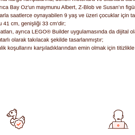
yrıca Bay Oz'un maymunu Albert, Z-Blob ve Susan’ın figür
rla saatlerce oynayabilen 9 yaş ve üzeri çocuklar için ta
41 cm, genişliği 33 cm’dir;
tları, ayrıca LEGO® Builder uygulamasında da dijital ol
arlı olarak takılacak şekilde tasarlanmıştır;
koşullarını karşıladıklarından emin olmak için titizlikle t
ularda yetersiz gördüğünüz noktaları öneri formunu kullanarak tara