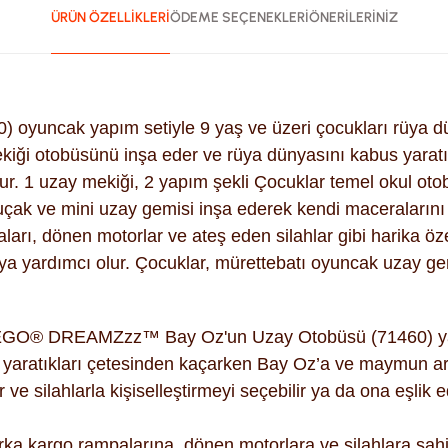
ÜRÜN ÖZELLİKLERİ
ÖDEME SEÇENEKLERİ
ÖNERİLERİNİZ
cak yapım setiyle 9 yaş ve üzeri çocukları rüya dünya
ekiği otobüsünü inşa eder ve rüya dünyasını kabus yarat
urur. 1 uzay mekiği, 2 yapım şekli Çocuklar temel okul o
 uçak ve mini uzay gemisi inşa ederek kendi maceralarını s
ları, dönen motorlar ve ateş eden silahlar gibi harika öze
ya yardımcı olur. Çocuklar, mürettebatı oyuncak uzay gemi
EGO® DREAMZzz™ Bay Oz'un Uzay Otobüsü (71460) yapım s
yaratıkları çetesinden kaçarken Bay Oz’a ve maymun arka
r ve silahlarla kişiselleştirmeyi seçebilir ya da ona eşli
arka kargo rampalarına, dönen motorlara ve silahlara sahip