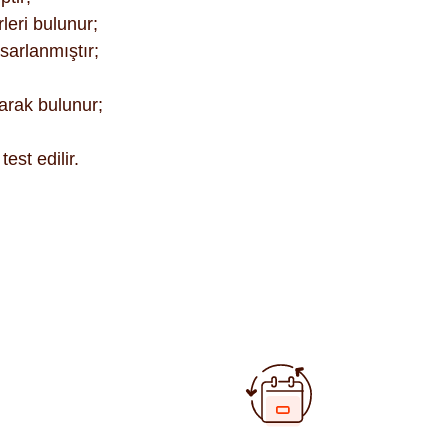
leri bulunur;
sarlanmıştır;
arak bulunur;
est edilir.
fımıza iletebilirsiniz.