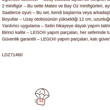
2 minifigür – Bu sette Mateo ve Bay Oz minifigürleri, a
Saatlerce oyun – Bu set, kendi başlarına veya arkadaşla
Boyutlar – Uzay otobüsünün yüksekliği 12 cm, uzunluğu 
Yardımcı uygulama – Setin hikayeye dayalı yapım talima
Birinci kalite – LEGO® yapım parçaları, her seferinde tut
Güvenlik garantili – LEGO® yapım parçaları, katı güvenlik 
LDZ71460
Bu ürünün fiyat bilgisi, resim, ürün açıklamalarında ve diğer kon
Görüş ve önerileriniz için teşekkür ederiz.
Ürün resmi kalitesiz, bozuk veya görüntülenemiyor.
Ürün açıklamasında eksik bilgiler bulunuyor.