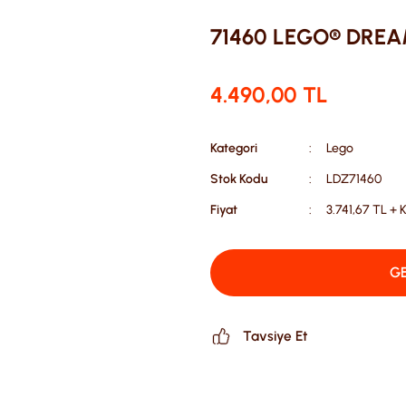
71460 LEGO® DREAM
4.490,00 TL
Kategori
Lego
Stok Kodu
LDZ71460
Fiyat
3.741,67 TL + 
GE
Tavsiye Et