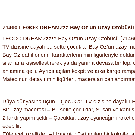
71460 LEGO® DREAMZzz Bay Oz'un Uzay Otobüsü
LEGO® DREAMZzz™ Bay Oz'un Uzay Otobüsü (71460) oyun
TV dizisine dayalı bu sette çocuklar Bay Oz’un uzay m
Bay Oz dahil önemli karakterlerin minifigürleriyle dold
silahlarla kişiselleştirerek ya da yanına devasa bir top,
anlamına gelir. Ayrıca açılan kokpit ve arka kargo rampa
Mateo’nun detaylı minifigürleri, maceraları canlandırma
Rüya dünyasına uçun – Çocuklar, TV dizisine dayalı L
Bir uzay macerası – Bu setle çocuklar, Susan ve kabus 
2 farklı yapım şekli – Çocuklar, uzay oyuncağını roketle
edebilir;
Eğlenceli özellikler – Uzay otobüsü açılan bir kokpite, 