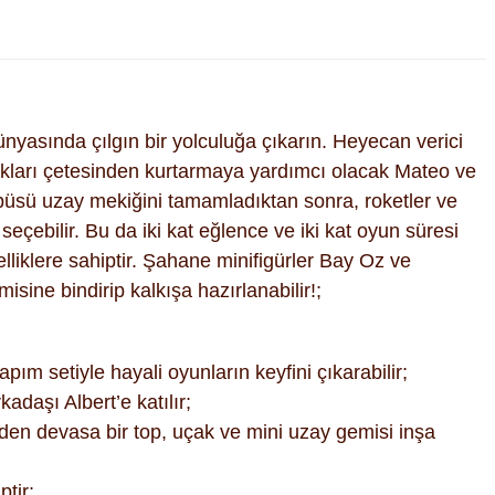
sında çılgın bir yolculuğa çıkarın. Heyecan verici
ıkları çetesinden kurtarmaya yardımcı olacak Mateo ve
tobüsü uzay mekiğini tamamladıktan sonra, roketler ve
eçebilir. Bu da iki kat eğlence ve iki kat oyun süresi
lliklere sahiptir. Şahane minifigürler Bay Oz ve
sine bindirip kalkışa hazırlanabilir!;
etiyle hayali oyunların keyfini çıkarabilir;
daşı Albert’e katılır;
k eden devasa bir top, uçak ve mini uzay gemisi inşa
tir;