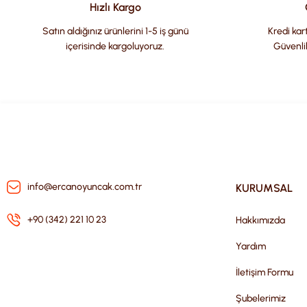
Ürün bilgilerinde hatalar bulunuyor.
Hızlı Kargo
Ürün fiyatı diğer sitelerden daha pahalı.
Satın aldığınız ürünlerini 1-5 iş günü
Kredi kart
Bu ürüne benzer farklı alternatifler olmalı.
içerisinde kargoluyoruz.
Güvenli
info@ercanoyuncak.com.tr
KURUMSAL
+90 (342) 221 10 23
Hakkımızda
Yardım
İletişim Formu
Şubelerimiz