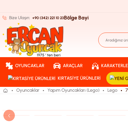
Bölge Bayi
Bize Ulaşın:
+90 (342) 221 10 23
OYUNCAKLAR
ARAÇLAR
KARAKTERLE
KIRTASIYE ÜRÜNLERI
Oyuncaklar
Yapım Oyuncakları (Lego)
Lego
7