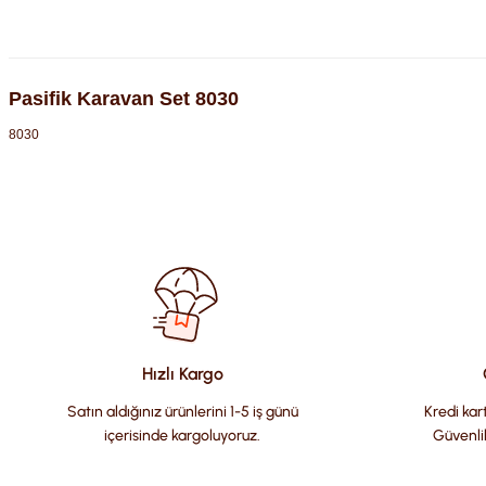
Pasifik Karavan Set 8030
8030
Bu ürünün fiyat bilgisi, resim, ürün açıklamalarında ve diğer kon
Görüş ve önerileriniz için teşekkür ederiz.
Ürün resmi kalitesiz, bozuk veya görüntülenemiyor.
Ürün açıklamasında eksik bilgiler bulunuyor.
Ürün bilgilerinde hatalar bulunuyor.
Hızlı Kargo
Ürün fiyatı diğer sitelerden daha pahalı.
Satın aldığınız ürünlerini 1-5 iş günü
Kredi kart
Bu ürüne benzer farklı alternatifler olmalı.
içerisinde kargoluyoruz.
Güvenli