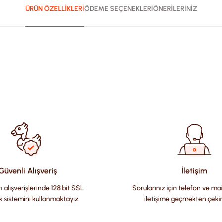
ÜRÜN ÖZELLİKLERİ
ÖDEME SEÇENEKLERİ
ÖNERİLERİNİZ
ularda yetersiz gördüğünüz noktaları öneri formunu kullanarak tara
Güvenli Alışveriş
İletişim
ı alışverişlerinde 128 bit SSL
Sorularınız için telefon ve ma
k sistemini kullanmaktayız.
iletişime geçmekten çeki