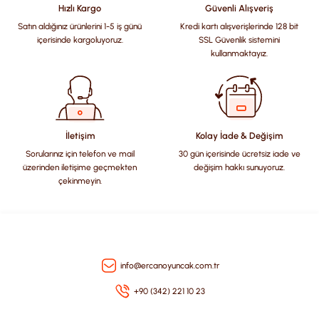
Hızlı Kargo
Güvenli Alışveriş
Satın aldığınız ürünlerini 1-5 iş günü
Kredi kartı alışverişlerinde 128 bit
Ürün resmi kalitesiz, bozuk veya görüntülenemiyor.
içerisinde kargoluyoruz.
SSL Güvenlik sistemini
Ürün açıklamasında eksik bilgiler bulunuyor.
kullanmaktayız.
Ürün bilgilerinde hatalar bulunuyor.
Ürün fiyatı diğer sitelerden daha pahalı.
Bu ürüne benzer farklı alternatifler olmalı.
İletişim
Kolay İade & Değişim
Sorularınız için telefon ve mail
30 gün içerisinde ücretsiz iade ve
üzerinden iletişime geçmekten
değişim hakkı sunuyoruz.
çekinmeyin.
Gönder
info@ercanoyuncak.com.tr
+90 (342) 221 10 23