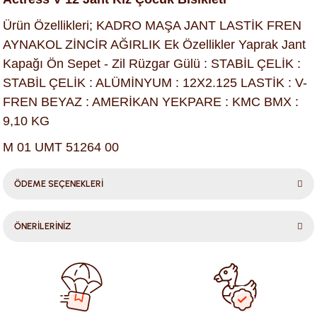
Ürün Özellikleri; KADRO MAŞA JANT LASTİK FREN
AYNAKOL ZİNCİR AĞIRLIK Ek Özellikler Yaprak Jant
Kapağı Ön Sepet - Zil Rüzgar Gülü : STABİL ÇELİK :
STABİL ÇELİK : ALÜMİNYUM : 12X2.125 LASTİK : V-
FREN BEYAZ : AMERİKAN YEKPARE : KMC BMX :
9,10 KG
M 01 UMT 51264 00
ÖDEME SEÇENEKLERİ
ÖNERİLERİNİZ
Bu ürünün fiyat bilgisi, resim, ürün açıklamalarında ve diğer
konularda yetersiz gördüğünüz noktaları öneri formunu
kullanarak tarafımıza iletebilirsiniz.
Görüş ve önerileriniz için teşekkür ederiz.