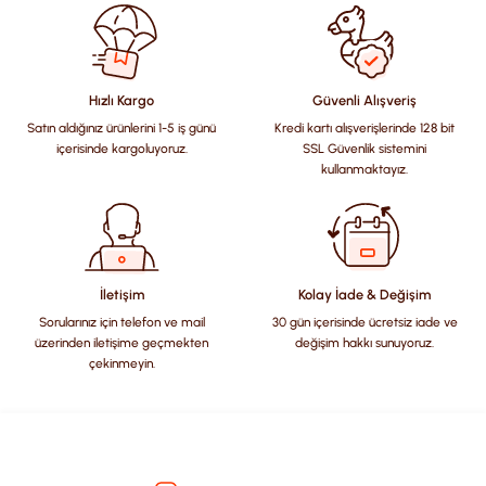
konularda yetersiz gördüğünüz noktaları öneri formunu
kullanarak tarafımıza iletebilirsiniz.
Görüş ve önerileriniz için teşekkür ederiz.
Hızlı Kargo
Güvenli Alışveriş
Satın aldığınız ürünlerini 1-5 iş günü
Kredi kartı alışverişlerinde 128 bit
Ürün resmi kalitesiz, bozuk veya görüntülenemiyor.
içerisinde kargoluyoruz.
SSL Güvenlik sistemini
Ürün açıklamasında eksik bilgiler bulunuyor.
kullanmaktayız.
Ürün bilgilerinde hatalar bulunuyor.
Ürün fiyatı diğer sitelerden daha pahalı.
Bu ürüne benzer farklı alternatifler olmalı.
İletişim
Kolay İade & Değişim
Sorularınız için telefon ve mail
30 gün içerisinde ücretsiz iade ve
üzerinden iletişime geçmekten
değişim hakkı sunuyoruz.
çekinmeyin.
Gönder