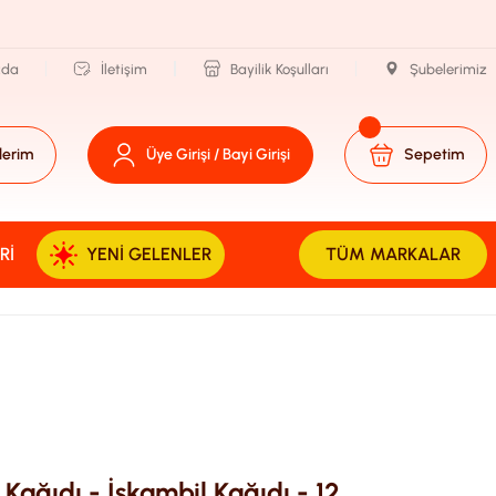
zda
İletişim
Bayilik Koşulları
Şubelerimiz
lerim
Üye Girişi / Bayi Girişi
Sepetim
RI
YENI GELENLER
TÜM MARKALAR
ağıdı - İskambil Kağıdı - 12