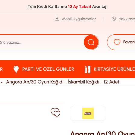
Tüm Kredi Kartlarına
12 Ay Taksit
Avantajı
Mobil Uygulamalar
Hakkımı
Favori
R
PARTI VE ÖZEL GÜNLER
KIRTASIYE ÜRÜNLE
Angora An/30 Oyun Kağıdı - İskambil Kağıdı - 12 Adet
Angora An/30 Oyun K