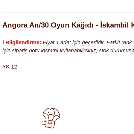
Angora An/30 Oyun Kağıdı - İskambil K
ℹ️ Bilgilendirme:
Fiyat 1 adet için geçerlidir. Farklı ren
için sipariş notu kısmını kullanabilirsiniz; stok durumu
YK 12
Bu ürünün fiyat bilgisi, resim, ürün açıklamalarında ve diğer kon
Görüş ve önerileriniz için teşekkür ederiz.
Ürün resmi kalitesiz, bozuk veya görüntülenemiyor.
Ürün açıklamasında eksik bilgiler bulunuyor.