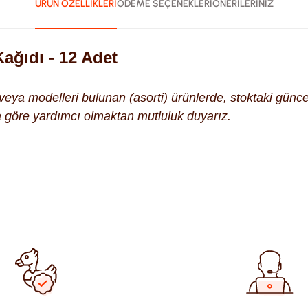
ÜRÜN ÖZELLİKLERİ
ÖDEME SEÇENEKLERİ
ÖNERİLERİNİZ
ağıdı - 12 Adet
k veya modelleri bulunan (asorti) ürünlerde, stoktaki gün
na göre yardımcı olmaktan mutluluk duyarız.
ularda yetersiz gördüğünüz noktaları öneri formunu kullanarak tara