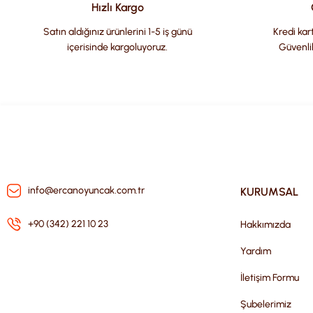
Ürün bilgilerinde hatalar bulunuyor.
Hızlı Kargo
Ürün fiyatı diğer sitelerden daha pahalı.
Satın aldığınız ürünlerini 1-5 iş günü
Kredi kart
Bu ürüne benzer farklı alternatifler olmalı.
içerisinde kargoluyoruz.
Güvenli
info@ercanoyuncak.com.tr
KURUMSAL
+90 (342) 221 10 23
Hakkımızda
Yardım
İletişim Formu
Şubelerimiz