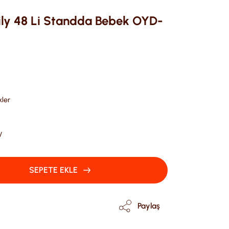
ly 48 Li Standda Bebek OYD-
ler
V
SEPETE EKLE
Paylaş