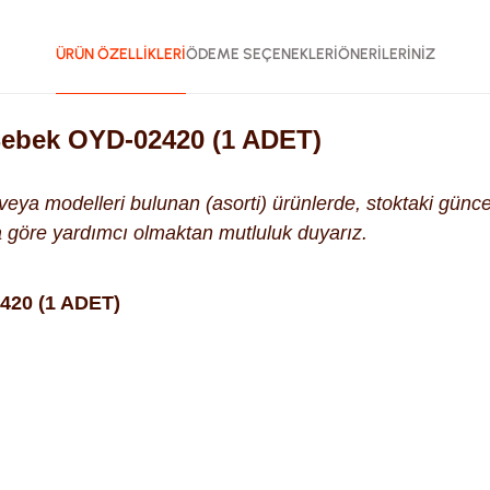
ÜRÜN ÖZELLİKLERİ
ÖDEME SEÇENEKLERİ
ÖNERİLERİNİZ
Bebek OYD-02420 (1 ADET)
k veya modelleri bulunan (asorti) ürünlerde, stoktaki gün
na göre yardımcı olmaktan mutluluk duyarız.
420 (1 ADET)
ularda yetersiz gördüğünüz noktaları öneri formunu kullanarak tara