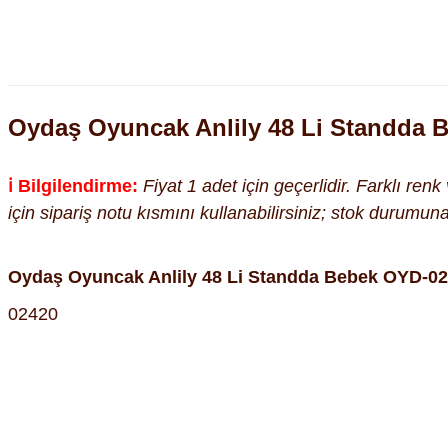
Oydaş Oyuncak Anlily 48 Li Standda 
ℹ️ Bilgilendirme:
Fiyat 1 adet için geçerlidir. Farklı ren
için sipariş notu kısmını kullanabilirsiniz; stok durumu
Oydaş Oyuncak Anlily 48 Li Standda Bebek OYD-02
02420
Bu ürünün fiyat bilgisi, resim, ürün açıklamalarında ve diğer kon