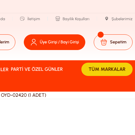
zda
İletişim
Bayilik Koşulları
Şubelerimiz
lerim
Üye Girişi / Bayi Girişi
Sepetim
PARTI VE ÖZEL GÜNLER
TÜM MARKALAR
k OYD-02420 (1 ADET)