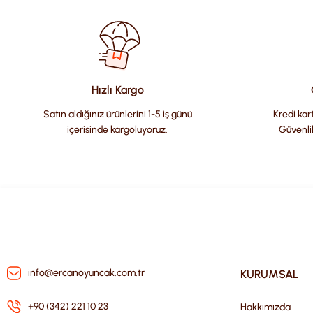
Görüş ve önerileriniz için teşekkür ederiz.
Ürün resmi kalitesiz, bozuk veya görüntülenemiyor.
Ürün açıklamasında eksik bilgiler bulunuyor.
Ürün bilgilerinde hatalar bulunuyor.
Hızlı Kargo
Ürün fiyatı diğer sitelerden daha pahalı.
Satın aldığınız ürünlerini 1-5 iş günü
Kredi kart
Bu ürüne benzer farklı alternatifler olmalı.
içerisinde kargoluyoruz.
Güvenli
info@ercanoyuncak.com.tr
KURUMSAL
+90 (342) 221 10 23
Hakkımızda