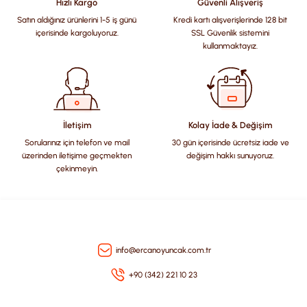
Hızlı Kargo
Güvenli Alışveriş
Satın aldığınız ürünlerini 1-5 iş günü
Kredi kartı alışverişlerinde 128 bit
Ürün resmi kalitesiz, bozuk veya görüntülenemiyor.
içerisinde kargoluyoruz.
SSL Güvenlik sistemini
Ürün açıklamasında eksik bilgiler bulunuyor.
kullanmaktayız.
Ürün bilgilerinde hatalar bulunuyor.
Ürün fiyatı diğer sitelerden daha pahalı.
Bu ürüne benzer farklı alternatifler olmalı.
İletişim
Kolay İade & Değişim
Sorularınız için telefon ve mail
30 gün içerisinde ücretsiz iade ve
üzerinden iletişime geçmekten
değişim hakkı sunuyoruz.
çekinmeyin.
Gönder
info@ercanoyuncak.com.tr
+90 (342) 221 10 23