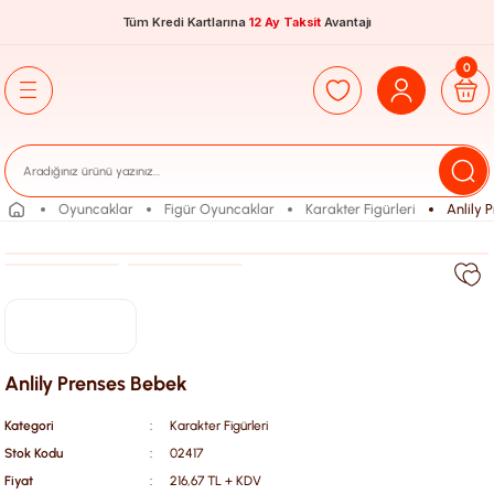
Tüm Kredi Kartlarına
12 Ay Taksit
Avantajı
0
Oyuncaklar
Figür Oyuncaklar
Karakter Figürleri
Anlily 
Anlily Prenses Bebek
Kategori
Karakter Figürleri
Stok Kodu
02417
Fiyat
216,67 TL + KDV