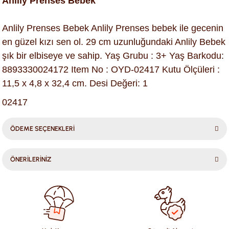
Anlily Prenses Bebek
Anlily Prenses Bebek Anlily Prenses bebek ile gecenin
en güzel kızı sen ol. 29 cm uzunluğundaki Anlily Bebek
şık bir elbiseye ve sahip. Yaş Grubu : 3+ Yaş Barkodu:
8893330024172 Item No : OYD-02417 Kutu Ölçüleri :
11,5 x 4,8 x 32,4 cm. Desi Değeri: 1
02417
ÖDEME SEÇENEKLERİ
ÖNERİLERİNİZ
Bu ürünün fiyat bilgisi, resim, ürün açıklamalarında ve diğer
konularda yetersiz gördüğünüz noktaları öneri formunu
kullanarak tarafımıza iletebilirsiniz.
Görüş ve önerileriniz için teşekkür ederiz.