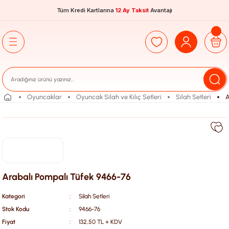
Tüm Kredi Kartlarına
12 Ay Taksit
Avantajı
Oyuncaklar
Oyuncak Silah ve Kılıç Setleri
Silah Setleri
A
Arabalı Pompalı Tüfek 9466-76
Kategori
Silah Setleri
Stok Kodu
9466-76
Fiyat
132,50 TL + KDV