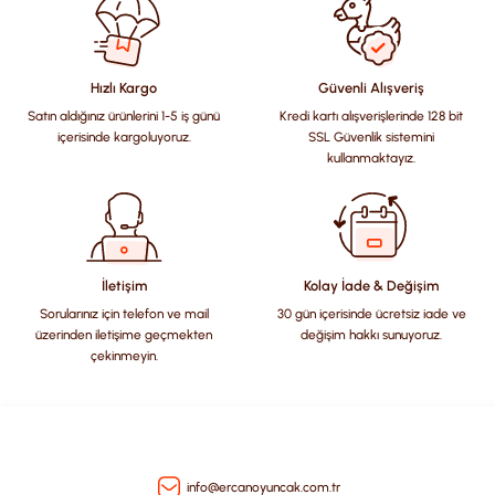
konularda yetersiz gördüğünüz noktaları öneri formunu
kullanarak tarafımıza iletebilirsiniz.
Görüş ve önerileriniz için teşekkür ederiz.
Hızlı Kargo
Güvenli Alışveriş
Satın aldığınız ürünlerini 1-5 iş günü
Kredi kartı alışverişlerinde 128 bit
Ürün resmi kalitesiz, bozuk veya görüntülenemiyor.
içerisinde kargoluyoruz.
SSL Güvenlik sistemini
Ürün açıklamasında eksik bilgiler bulunuyor.
kullanmaktayız.
Ürün bilgilerinde hatalar bulunuyor.
Ürün fiyatı diğer sitelerden daha pahalı.
Bu ürüne benzer farklı alternatifler olmalı.
İletişim
Kolay İade & Değişim
Sorularınız için telefon ve mail
30 gün içerisinde ücretsiz iade ve
üzerinden iletişime geçmekten
değişim hakkı sunuyoruz.
çekinmeyin.
Gönder
info@ercanoyuncak.com.tr