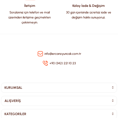
Bu ürüne benzer farklı alternatifler olmalı.
İletişim
Kolay İade & Değişim
Sorularınız için telefon ve mail
30 gün içerisinde ücretsiz iade ve
üzerinden iletişime geçmekten
değişim hakkı sunuyoruz.
çekinmeyin.
Gönder
info@ercanoyuncak.com.tr
+90 (342) 221 10 23
KURUMSAL
ALIŞVERİŞ
KATEGORİLER