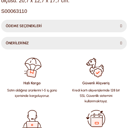
ölçüsü: 20,7 x 12,7 x 17,7 cm.
S00063110
ÖDEME SEÇENEKLERİ
ÖNERİLERİNİZ
Bu ürünün fiyat bilgisi, resim, ürün açıklamalarında ve diğer
konularda yetersiz gördüğünüz noktaları öneri formunu
kullanarak tarafımıza iletebilirsiniz.
Görüş ve önerileriniz için teşekkür ederiz.
Hızlı Kargo
Güvenli Alışveriş
Satın aldığınız ürünlerini 1-5 iş günü
Kredi kartı alışverişlerinde 128 bit
Ürün resmi kalitesiz, bozuk veya görüntülenemiyor.
içerisinde kargoluyoruz.
SSL Güvenlik sistemini
Ürün açıklamasında eksik bilgiler bulunuyor.
kullanmaktayız.
Ürün bilgilerinde hatalar bulunuyor.
Ürün fiyatı diğer sitelerden daha pahalı.