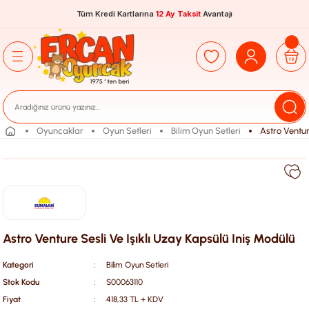
Tüm Kredi Kartlarına
12 Ay Taksit
Avantajı
Oyuncaklar
Oyun Setleri
Bilim Oyun Setleri
Astro Ventur
Astro Venture Sesli Ve Işıklı Uzay Kapsülü Iniş Modülü
Kategori
Bilim Oyun Setleri
Stok Kodu
S00063110
Fiyat
418,33 TL + KDV