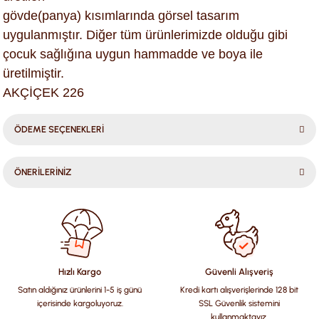
gövde(panya) kısımlarında görsel tasarım
uygulanmıştır. Diğer tüm ürünlerimizde olduğu gibi
çocuk sağlığına uygun hammadde ve boya ile
üretilmiştir.
AKÇİÇEK 226
ÖDEME SEÇENEKLERİ
ÖNERİLERİNİZ
Bu ürünün fiyat bilgisi, resim, ürün açıklamalarında ve diğer
konularda yetersiz gördüğünüz noktaları öneri formunu
kullanarak tarafımıza iletebilirsiniz.
Görüş ve önerileriniz için teşekkür ederiz.
Hızlı Kargo
Güvenli Alışveriş
Satın aldığınız ürünlerini 1-5 iş günü
Kredi kartı alışverişlerinde 128 bit
Ürün resmi kalitesiz, bozuk veya görüntülenemiyor.
içerisinde kargoluyoruz.
SSL Güvenlik sistemini
Ürün açıklamasında eksik bilgiler bulunuyor.
kullanmaktayız.