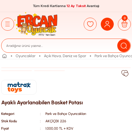
Tüm Kredi Kartlarına
12 Ay Taksit
Avantajı
0
Oyuncaklar
Açık Hava, Deniz ve Spor
Park ve Bahçe Oyunca
Ayaklı Ayarlanabilen Basket Potası
Kategori
Park ve Bahçe Oyuncakları
Stok Kodu
AKÇİÇEK 226
Fiyat
1.000,00 TL + KDV