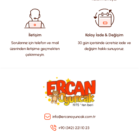
Ürün bilgilerinde hatalar bulunuyor.
Ürün fiyatı diğer sitelerden daha pahalı.
Bu ürüne benzer farklı alternatifler olmalı.
İletişim
Kolay İade & Değişim
Sorularınız için telefon ve mail
30 gün içerisinde ücretsiz iade ve
üzerinden iletişime geçmekten
değişim hakkı sunuyoruz.
çekinmeyin.
Gönder
info@ercanoyuncak.com.tr
+90 (342) 221 10 23