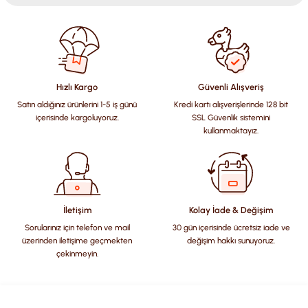
Bu ürünün fiyat bilgisi, resim, ürün açıklamalarında ve diğer
konularda yetersiz gördüğünüz noktaları öneri formunu
kullanarak tarafımıza iletebilirsiniz.
Görüş ve önerileriniz için teşekkür ederiz.
Hızlı Kargo
Güvenli Alışveriş
Satın aldığınız ürünlerini 1-5 iş günü
Kredi kartı alışverişlerinde 128 bit
Ürün resmi kalitesiz, bozuk veya görüntülenemiyor.
içerisinde kargoluyoruz.
SSL Güvenlik sistemini
Ürün açıklamasında eksik bilgiler bulunuyor.
kullanmaktayız.
Ürün bilgilerinde hatalar bulunuyor.
Ürün fiyatı diğer sitelerden daha pahalı.
Bu ürüne benzer farklı alternatifler olmalı.
İletişim
Kolay İade & Değişim
Sorularınız için telefon ve mail
30 gün içerisinde ücretsiz iade ve
üzerinden iletişime geçmekten
değişim hakkı sunuyoruz.
çekinmeyin.
Gönder