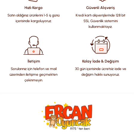
Görüş ve önerileriniz için teşekkür ederiz.
Hızlı Kargo
Güvenli Alışveriş
Satın aldığınız ürünlerini 1-5 iş günü
Kredi kartı alışverişlerinde 128 bit
Ürün resmi kalitesiz, bozuk veya görüntülenemiyor.
içerisinde kargoluyoruz.
SSL Güvenlik sistemini
Ürün açıklamasında eksik bilgiler bulunuyor.
kullanmaktayız.
Ürün bilgilerinde hatalar bulunuyor.
Ürün fiyatı diğer sitelerden daha pahalı.
Bu ürüne benzer farklı alternatifler olmalı.
İletişim
Kolay İade & Değişim
Sorularınız için telefon ve mail
30 gün içerisinde ücretsiz iade ve
üzerinden iletişime geçmekten
değişim hakkı sunuyoruz.
çekinmeyin.
Gönder