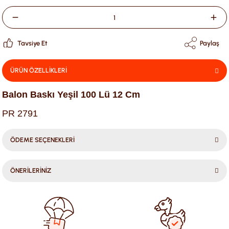
Tavsiye Et
Paylaş
ÜRÜN ÖZELLİKLERİ
Balon Baskı Yeşil 100 Lü 12 Cm
PR 2791
ÖDEME SEÇENEKLERİ
ÖNERİLERİNİZ
Bu ürünün fiyat bilgisi, resim, ürün açıklamalarında ve diğer
konularda yetersiz gördüğünüz noktaları öneri formunu
kullanarak tarafımıza iletebilirsiniz.