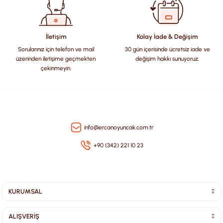
Ürün fiyatı diğer sitelerden daha pahalı.
Bu ürüne benzer farklı alternatifler olmalı.
İletişim
Kolay İade & Değişim
Sorularınız için telefon ve mail
30 gün içerisinde ücretsiz iade ve
üzerinden iletişime geçmekten
değişim hakkı sunuyoruz.
çekinmeyin.
Gönder
info@ercanoyuncak.com.tr
+90 (342) 221 10 23
KURUMSAL
ALIŞVERİŞ