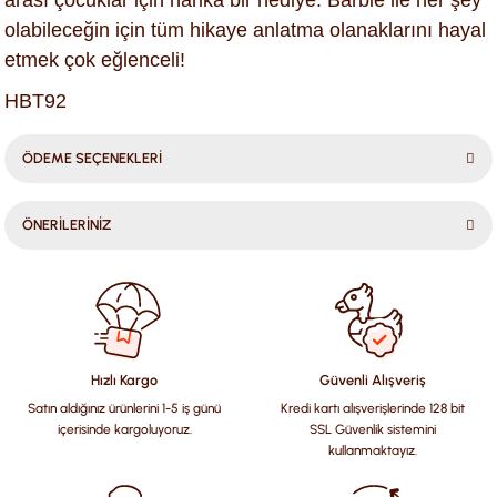
arası çocuklar için harika bir hediye. Barbie ile her şey
olabileceğin için tüm hikaye anlatma olanaklarını hayal
etmek çok eğlenceli!
HBT92
ÖDEME SEÇENEKLERİ
ÖNERİLERİNİZ
Bu ürünün fiyat bilgisi, resim, ürün açıklamalarında ve diğer
konularda yetersiz gördüğünüz noktaları öneri formunu
kullanarak tarafımıza iletebilirsiniz.
Görüş ve önerileriniz için teşekkür ederiz.
Hızlı Kargo
Güvenli Alışveriş
Satın aldığınız ürünlerini 1-5 iş günü
Kredi kartı alışverişlerinde 128 bit
Ürün resmi kalitesiz, bozuk veya görüntülenemiyor.
içerisinde kargoluyoruz.
SSL Güvenlik sistemini
Ürün açıklamasında eksik bilgiler bulunuyor.
kullanmaktayız.
Ürün bilgilerinde hatalar bulunuyor.