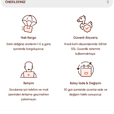
ÖNERİLERİNİZ
Bu ürünün fiyat bilgisi, resim, ürün açıklamalarında ve diğer
konularda yetersiz gördüğünüz noktaları öneri formunu
kullanarak tarafımıza iletebilirsiniz.
Görüş ve önerileriniz için teşekkür ederiz.
Hızlı Kargo
Güvenli Alışveriş
Satın aldığınız ürünlerini 1-5 iş günü
Kredi kartı alışverişlerinde 128 bit
Ürün resmi kalitesiz, bozuk veya görüntülenemiyor.
içerisinde kargoluyoruz.
SSL Güvenlik sistemini
Ürün açıklamasında eksik bilgiler bulunuyor.
kullanmaktayız.
Ürün bilgilerinde hatalar bulunuyor.
Ürün fiyatı diğer sitelerden daha pahalı.
Bu ürüne benzer farklı alternatifler olmalı.
İletişim
Kolay İade & Değişim
Sorularınız için telefon ve mail
30 gün içerisinde ücretsiz iade ve
üzerinden iletişime geçmekten
değişim hakkı sunuyoruz.
çekinmeyin.
Gönder