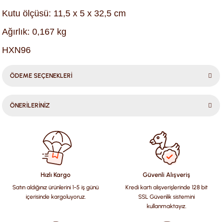
Kutu ölçüsü: 11,5 x 5 x 32,5 cm
Ağırlık: 0,167 kg
HXN96
ÖDEME SEÇENEKLERİ
ÖNERİLERİNİZ
Bu ürünün fiyat bilgisi, resim, ürün açıklamalarında ve diğer
konularda yetersiz gördüğünüz noktaları öneri formunu
kullanarak tarafımıza iletebilirsiniz.
Görüş ve önerileriniz için teşekkür ederiz.
Hızlı Kargo
Güvenli Alışveriş
Satın aldığınız ürünlerini 1-5 iş günü
Kredi kartı alışverişlerinde 128 bit
Ürün resmi kalitesiz, bozuk veya görüntülenemiyor.
içerisinde kargoluyoruz.
SSL Güvenlik sistemini
Ürün açıklamasında eksik bilgiler bulunuyor.
kullanmaktayız.