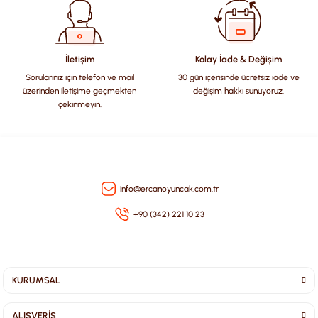
Ürün bilgilerinde hatalar bulunuyor.
Ürün fiyatı diğer sitelerden daha pahalı.
Bu ürüne benzer farklı alternatifler olmalı.
İletişim
Kolay İade & Değişim
Sorularınız için telefon ve mail
30 gün içerisinde ücretsiz iade ve
üzerinden iletişime geçmekten
değişim hakkı sunuyoruz.
çekinmeyin.
Gönder
info@ercanoyuncak.com.tr
+90 (342) 221 10 23
KURUMSAL
ALIŞVERİŞ