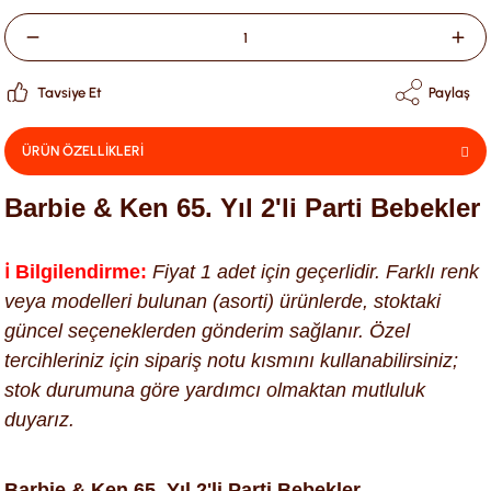
Tavsiye Et
Paylaş
ÜRÜN ÖZELLİKLERİ
Barbie & Ken 65. Yıl 2'li Parti Bebekler
ℹ️ Bilgilendirme:
Fiyat 1 adet için geçerlidir. Farklı renk
veya modelleri bulunan (asorti) ürünlerde, stoktaki
güncel seçeneklerden gönderim sağlanır. Özel
tercihleriniz için sipariş notu kısmını kullanabilirsiniz;
stok durumuna göre yardımcı olmaktan mutluluk
duyarız.
Barbie & Ken 65. Yıl 2'li Parti Bebekler