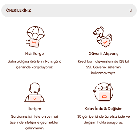
ÖNERİLERİNİZ
Bu ürünün fiyat bilgisi, resim, ürün açıklamalarında ve diğer
konularda yetersiz gördüğünüz noktaları öneri formunu
kullanarak tarafımıza iletebilirsiniz.
Görüş ve önerileriniz için teşekkür ederiz.
Hızlı Kargo
Güvenli Alışveriş
Satın aldığınız ürünlerini 1-5 iş günü
Kredi kartı alışverişlerinde 128 bit
Ürün resmi kalitesiz, bozuk veya görüntülenemiyor.
içerisinde kargoluyoruz.
SSL Güvenlik sistemini
Ürün açıklamasında eksik bilgiler bulunuyor.
kullanmaktayız.
Ürün bilgilerinde hatalar bulunuyor.
Ürün fiyatı diğer sitelerden daha pahalı.
Bu ürüne benzer farklı alternatifler olmalı.
İletişim
Kolay İade & Değişim
Sorularınız için telefon ve mail
30 gün içerisinde ücretsiz iade ve
üzerinden iletişime geçmekten
değişim hakkı sunuyoruz.
çekinmeyin.