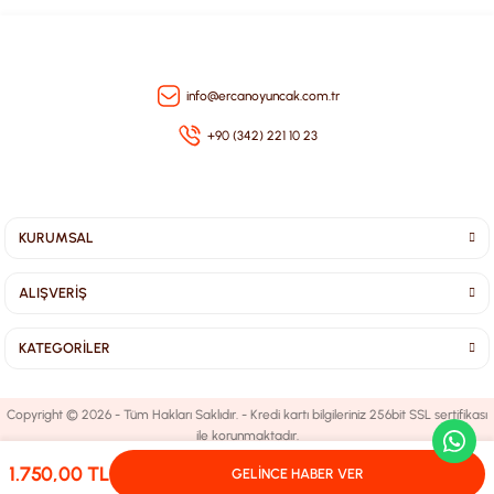
Gönder
info@ercanoyuncak.com.tr
+90 (342) 221 10 23
KURUMSAL
ALIŞVERİŞ
KATEGORİLER
Copyright © 2026 - Tüm Hakları Saklıdır. - Kredi kartı bilgileriniz 256bit SSL sertifikası
ile korunmaktadır.
1.750,00 TL
GELİNCE HABER VER
ideasoft
ile
e-