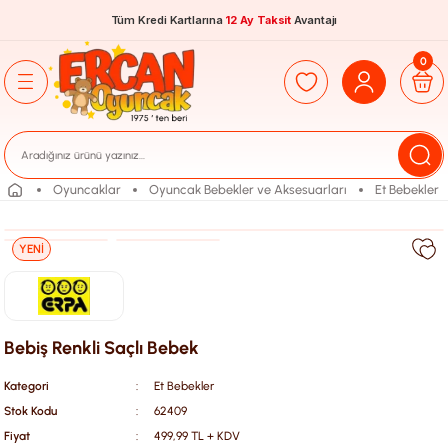
Tüm Kredi Kartlarına
12 Ay Taksit
Avantajı
0
Oyuncaklar
Oyuncak Bebekler ve Aksesuarları
Et Bebekler
YENİ
Bebiş Renkli Saçlı Bebek
Kategori
Et Bebekler
Stok Kodu
62409
Fiyat
499,99 TL + KDV