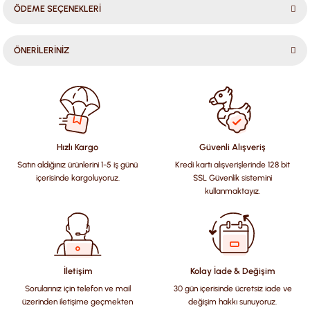
ÖDEME SEÇENEKLERİ
ÖNERİLERİNİZ
Bu ürünün fiyat bilgisi, resim, ürün açıklamalarında ve diğer
konularda yetersiz gördüğünüz noktaları öneri formunu
kullanarak tarafımıza iletebilirsiniz.
Görüş ve önerileriniz için teşekkür ederiz.
Hızlı Kargo
Güvenli Alışveriş
Satın aldığınız ürünlerini 1-5 iş günü
Kredi kartı alışverişlerinde 128 bit
Ürün resmi kalitesiz, bozuk veya görüntülenemiyor.
içerisinde kargoluyoruz.
SSL Güvenlik sistemini
Ürün açıklamasında eksik bilgiler bulunuyor.
kullanmaktayız.
Ürün bilgilerinde hatalar bulunuyor.
Ürün fiyatı diğer sitelerden daha pahalı.
Bu ürüne benzer farklı alternatifler olmalı.
İletişim
Kolay İade & Değişim
Sorularınız için telefon ve mail
30 gün içerisinde ücretsiz iade ve
üzerinden iletişime geçmekten
değişim hakkı sunuyoruz.