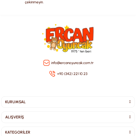
çekinmeyin.
Gönder
info@ercanoyuncak.com.tr
+90 (342) 221 10 23
KURUMSAL
ALIŞVERİŞ
KATEGORİLER