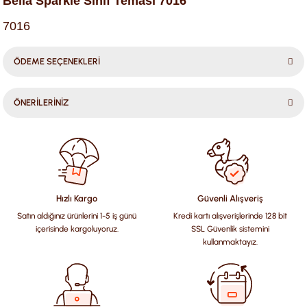
Bella Sparkle Sınıf Teması 7016
7016
ÖDEME SEÇENEKLERİ
ÖNERİLERİNİZ
Bu ürünün fiyat bilgisi, resim, ürün açıklamalarında ve diğer
konularda yetersiz gördüğünüz noktaları öneri formunu
kullanarak tarafımıza iletebilirsiniz.
Görüş ve önerileriniz için teşekkür ederiz.
Hızlı Kargo
Güvenli Alışveriş
Satın aldığınız ürünlerini 1-5 iş günü
Kredi kartı alışverişlerinde 128 bit
Ürün resmi kalitesiz, bozuk veya görüntülenemiyor.
içerisinde kargoluyoruz.
SSL Güvenlik sistemini
Ürün açıklamasında eksik bilgiler bulunuyor.
kullanmaktayız.
Ürün bilgilerinde hatalar bulunuyor.
Ürün fiyatı diğer sitelerden daha pahalı.