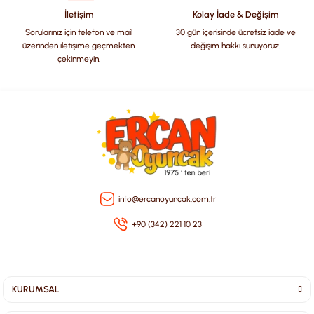
Bu ürüne benzer farklı alternatifler olmalı.
İletişim
Kolay İade & Değişim
Sorularınız için telefon ve mail
30 gün içerisinde ücretsiz iade ve
üzerinden iletişime geçmekten
değişim hakkı sunuyoruz.
çekinmeyin.
Gönder
info@ercanoyuncak.com.tr
+90 (342) 221 10 23
KURUMSAL