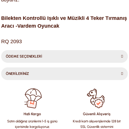
Bilekten Kontrollü Işıklı ve Müzikli 4 Teker Tırmanış
Aracı -Vardem Oyuncak
RQ 2093
ÖDEME SEÇENEKLERİ
ÖNERİLERİNİZ
Bu ürünün fiyat bilgisi, resim, ürün açıklamalarında ve diğer
konularda yetersiz gördüğünüz noktaları öneri formunu
kullanarak tarafımıza iletebilirsiniz.
Görüş ve önerileriniz için teşekkür ederiz.
Hızlı Kargo
Güvenli Alışveriş
Satın aldığınız ürünlerini 1-5 iş günü
Kredi kartı alışverişlerinde 128 bit
Ürün resmi kalitesiz, bozuk veya görüntülenemiyor.
içerisinde kargoluyoruz.
SSL Güvenlik sistemini