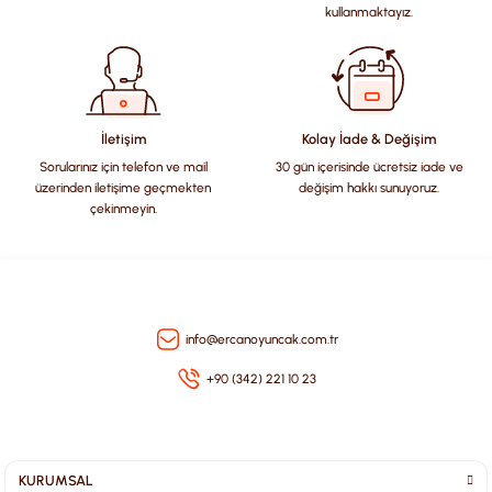
Ürün açıklamasında eksik bilgiler bulunuyor.
kullanmaktayız.
Ürün bilgilerinde hatalar bulunuyor.
Ürün fiyatı diğer sitelerden daha pahalı.
Bu ürüne benzer farklı alternatifler olmalı.
İletişim
Kolay İade & Değişim
Sorularınız için telefon ve mail
30 gün içerisinde ücretsiz iade ve
üzerinden iletişime geçmekten
değişim hakkı sunuyoruz.
çekinmeyin.
Gönder
info@ercanoyuncak.com.tr
+90 (342) 221 10 23
KURUMSAL