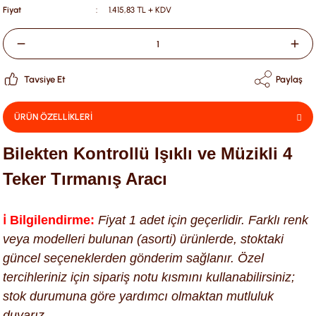
Fiyat
1.415,83 TL + KDV
Tavsiye Et
Paylaş
ÜRÜN ÖZELLİKLERİ
Bilekten Kontrollü Işıklı ve Müzikli 4
Teker Tırmanış Aracı
ℹ️ Bilgilendirme:
Fiyat 1 adet için geçerlidir. Farklı renk
veya modelleri bulunan (asorti) ürünlerde, stoktaki
güncel seçeneklerden gönderim sağlanır. Özel
tercihleriniz için sipariş notu kısmını kullanabilirsiniz;
stok durumuna göre yardımcı olmaktan mutluluk
duyarız.