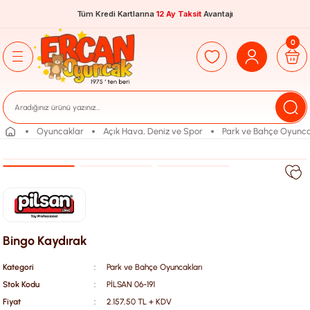
Tüm Kredi Kartlarına
12 Ay Taksit
Avantajı
0
Oyuncaklar
Açık Hava, Deniz ve Spor
Park ve Bahçe Oyunca
Bingo Kaydırak
Kategori
Park ve Bahçe Oyuncakları
Stok Kodu
PİLSAN 06-191
Fiyat
2.157,50 TL + KDV