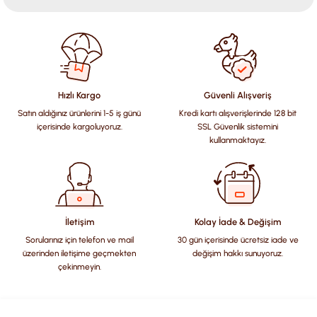
Bu ürünün fiyat bilgisi, resim, ürün açıklamalarında ve diğer
konularda yetersiz gördüğünüz noktaları öneri formunu
kullanarak tarafımıza iletebilirsiniz.
Görüş ve önerileriniz için teşekkür ederiz.
Hızlı Kargo
Güvenli Alışveriş
Satın aldığınız ürünlerini 1-5 iş günü
Kredi kartı alışverişlerinde 128 bit
Ürün resmi kalitesiz, bozuk veya görüntülenemiyor.
içerisinde kargoluyoruz.
SSL Güvenlik sistemini
Ürün açıklamasında eksik bilgiler bulunuyor.
kullanmaktayız.
Ürün bilgilerinde hatalar bulunuyor.
Ürün fiyatı diğer sitelerden daha pahalı.
Bu ürüne benzer farklı alternatifler olmalı.
İletişim
Kolay İade & Değişim
Sorularınız için telefon ve mail
30 gün içerisinde ücretsiz iade ve
üzerinden iletişime geçmekten
değişim hakkı sunuyoruz.
çekinmeyin.
Gönder