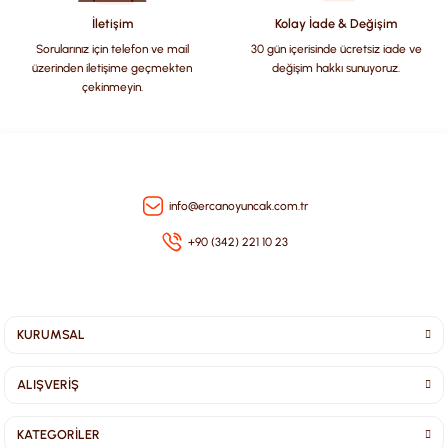
Bu ürüne benzer farklı alternatifler olmalı.
İletişim
Kolay İade & Değişim
Sorularınız için telefon ve mail
30 gün içerisinde ücretsiz iade ve
üzerinden iletişime geçmekten
değişim hakkı sunuyoruz.
çekinmeyin.
Gönder
info@ercanoyuncak.com.tr
+90 (342) 221 10 23
KURUMSAL
ALIŞVERİŞ
KATEGORİLER