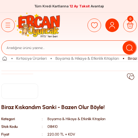
Tüm Kredi Kartlarına
12 Ay Taksit
Avantajı
0
Kırtasiye Ürünleri
Boyama & Hikaye & Etkinlik Kitapları
Biraz
Biraz Kıskandım Sanki - Bazen Olur Böyle!
Kategori
Boyama & Hikaye & Etkinlik Kitapları
Stok Kodu
018410
Fiyat
220,00 TL + KDV