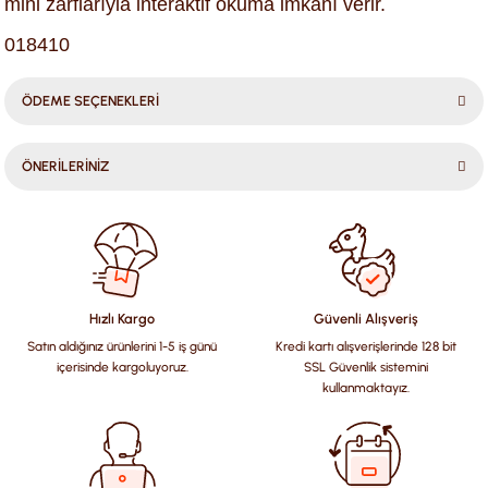
mini zarflarıyla interaktif okuma imkânı verir.
018410
ÖDEME SEÇENEKLERİ
ÖNERİLERİNİZ
Bu ürünün fiyat bilgisi, resim, ürün açıklamalarında ve diğer
konularda yetersiz gördüğünüz noktaları öneri formunu
kullanarak tarafımıza iletebilirsiniz.
Görüş ve önerileriniz için teşekkür ederiz.
Hızlı Kargo
Güvenli Alışveriş
Satın aldığınız ürünlerini 1-5 iş günü
Kredi kartı alışverişlerinde 128 bit
Ürün resmi kalitesiz, bozuk veya görüntülenemiyor.
içerisinde kargoluyoruz.
SSL Güvenlik sistemini
Ürün açıklamasında eksik bilgiler bulunuyor.
kullanmaktayız.
Ürün bilgilerinde hatalar bulunuyor.
Ürün fiyatı diğer sitelerden daha pahalı.