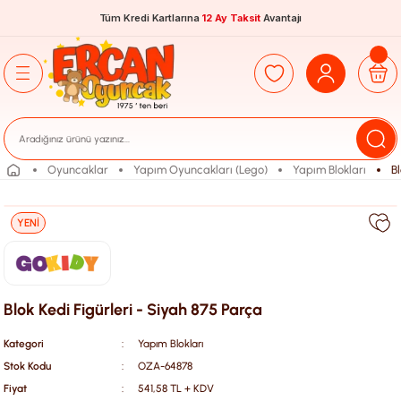
Tüm Kredi Kartlarına
12 Ay Taksit
Avantajı
Oyuncaklar
Yapım Oyuncakları (Lego)
Yapım Blokları
B
YENİ
Blok Kedi Figürleri - Siyah 875 Parça
Kategori
Yapım Blokları
Stok Kodu
OZA-64878
Fiyat
541,58 TL + KDV