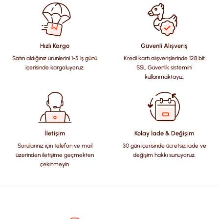
konularda yetersiz gördüğünüz noktaları öneri formunu
kullanarak tarafımıza iletebilirsiniz.
Görüş ve önerileriniz için teşekkür ederiz.
Hızlı Kargo
Güvenli Alışveriş
Satın aldığınız ürünlerini 1-5 iş günü
Kredi kartı alışverişlerinde 128 bit
Ürün resmi kalitesiz, bozuk veya görüntülenemiyor.
içerisinde kargoluyoruz.
SSL Güvenlik sistemini
Ürün açıklamasında eksik bilgiler bulunuyor.
kullanmaktayız.
Ürün bilgilerinde hatalar bulunuyor.
Ürün fiyatı diğer sitelerden daha pahalı.
Bu ürüne benzer farklı alternatifler olmalı.
İletişim
Kolay İade & Değişim
Sorularınız için telefon ve mail
30 gün içerisinde ücretsiz iade ve
üzerinden iletişime geçmekten
değişim hakkı sunuyoruz.
çekinmeyin.
Gönder