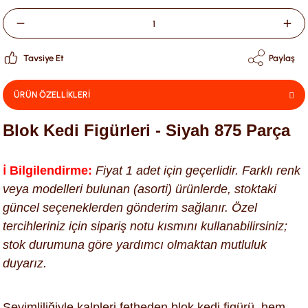
Tavsiye Et
Paylaş
ÜRÜN ÖZELLİKLERİ
Blok Kedi Figürleri - Siyah 875 Parça
ℹ️ Bilgilendirme:
Fiyat 1 adet için geçerlidir. Farklı renk
veya modelleri bulunan (asorti) ürünlerde, stoktaki
güncel seçeneklerden gönderim sağlanır. Özel
tercihleriniz için sipariş notu kısmını kullanabilirsiniz;
stok durumuna göre yardımcı olmaktan mutluluk
duyarız.
Sevimliliğiyle kalpleri fetheden blok kedi figürü, hem