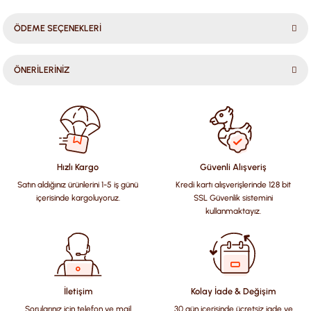
ÖDEME SEÇENEKLERİ
ÖNERİLERİNİZ
Bu ürünün fiyat bilgisi, resim, ürün açıklamalarında ve diğer
konularda yetersiz gördüğünüz noktaları öneri formunu
kullanarak tarafımıza iletebilirsiniz.
Görüş ve önerileriniz için teşekkür ederiz.
Hızlı Kargo
Güvenli Alışveriş
Satın aldığınız ürünlerini 1-5 iş günü
Kredi kartı alışverişlerinde 128 bit
Ürün resmi kalitesiz, bozuk veya görüntülenemiyor.
içerisinde kargoluyoruz.
SSL Güvenlik sistemini
Ürün açıklamasında eksik bilgiler bulunuyor.
kullanmaktayız.
Ürün bilgilerinde hatalar bulunuyor.
Ürün fiyatı diğer sitelerden daha pahalı.
Bu ürüne benzer farklı alternatifler olmalı.
İletişim
Kolay İade & Değişim
Sorularınız için telefon ve mail
30 gün içerisinde ücretsiz iade ve