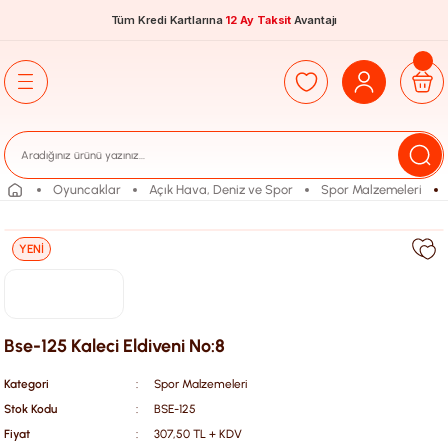
Tüm Kredi Kartlarına
12 Ay Taksit
Avantajı
Oyuncaklar
Açık Hava, Deniz ve Spor
Spor Malzemeleri
YENİ
Bse-125 Kaleci Eldiveni No:8
Kategori
Spor Malzemeleri
Stok Kodu
BSE-125
Fiyat
307,50 TL + KDV