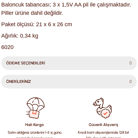
Baloncuk tabancası; 3 x 1,5V AA pil ile çalışmaktadır.
Piller ürüne dahil değildir.
Paket ölçüsü: 21 x 6 x 26 cm
Ağırlık: 0,34 kg
6020
ÖDEME SEÇENEKLERİ
ÖNERİLERİNİZ
Bu ürünün fiyat bilgisi, resim, ürün açıklamalarında ve diğer
konularda yetersiz gördüğünüz noktaları öneri formunu
kullanarak tarafımıza iletebilirsiniz.
Görüş ve önerileriniz için teşekkür ederiz.
Hızlı Kargo
Güvenli Alışveriş
Satın aldığınız ürünlerini 1-5 iş günü
Kredi kartı alışverişlerinde 128 bit
Ürün resmi kalitesiz, bozuk veya görüntülenemiyor.