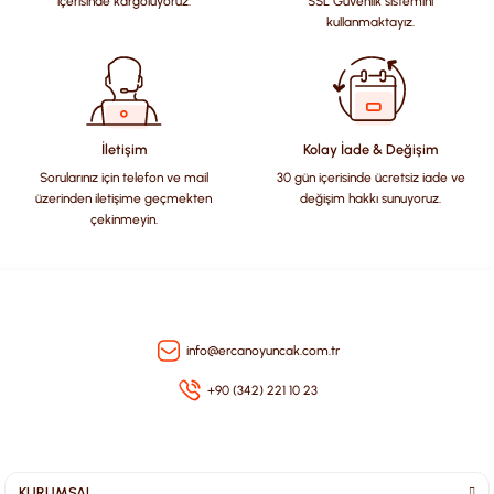
içerisinde kargoluyoruz.
SSL Güvenlik sistemini
Ürün açıklamasında eksik bilgiler bulunuyor.
kullanmaktayız.
Ürün bilgilerinde hatalar bulunuyor.
Ürün fiyatı diğer sitelerden daha pahalı.
Bu ürüne benzer farklı alternatifler olmalı.
İletişim
Kolay İade & Değişim
Sorularınız için telefon ve mail
30 gün içerisinde ücretsiz iade ve
üzerinden iletişime geçmekten
değişim hakkı sunuyoruz.
çekinmeyin.
Gönder
info@ercanoyuncak.com.tr
+90 (342) 221 10 23
KURUMSAL