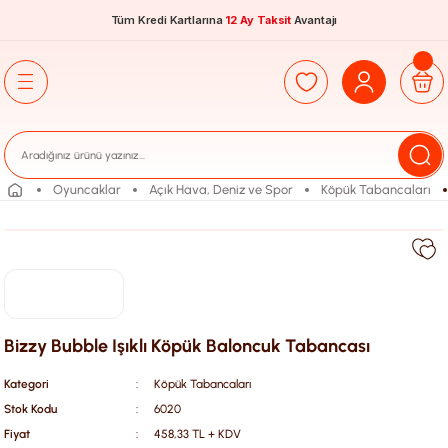
Tüm Kredi Kartlarına
12 Ay Taksit
Avantajı
Oyuncaklar
Açık Hava, Deniz ve Spor
Köpük Tabancaları
Bizzy Bubble Işıklı Köpük Baloncuk Tabancası
Kategori
Köpük Tabancaları
Stok Kodu
6020
Fiyat
458,33 TL + KDV