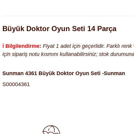
Büyük Doktor Oyun Seti 14 Parça
ℹ️ Bilgilendirme:
Fiyat 1 adet için geçerlidir. Farklı ren
için sipariş notu kısmını kullanabilirsiniz; stok durumu
Sunman 4361 Büyük Doktor Oyun Seti -Sunman
S00004361
Bu ürünün fiyat bilgisi, resim, ürün açıklamalarında ve diğer kon
Görüş ve önerileriniz için teşekkür ederiz.
Ürün resmi kalitesiz, bozuk veya görüntülenemiyor.