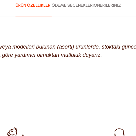
ÜRÜN ÖZELLİKLERİ
ÖDEME SEÇENEKLERİ
ÖNERİLERİNİZ
k veya modelleri bulunan (asorti) ürünlerde, stoktaki gün
na göre yardımcı olmaktan mutluluk duyarız.
ularda yetersiz gördüğünüz noktaları öneri formunu kullanarak tara