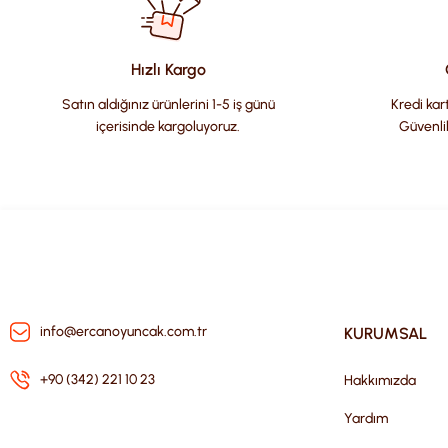
Ürün açıklamasında eksik bilgiler bulunuyor.
Ürün bilgilerinde hatalar bulunuyor.
Hızlı Kargo
Ürün fiyatı diğer sitelerden daha pahalı.
Satın aldığınız ürünlerini 1-5 iş günü
Kredi kart
Bu ürüne benzer farklı alternatifler olmalı.
içerisinde kargoluyoruz.
Güvenli
info@ercanoyuncak.com.tr
KURUMSAL
+90 (342) 221 10 23
Hakkımızda
Yardım