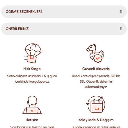
ÖDEME SEÇENEKLERİ
ÖNERİLERİNİZ
Bu ürünün fiyat bilgisi, resim, ürün açıklamalarında ve diğer
konularda yetersiz gördüğünüz noktaları öneri formunu
kullanarak tarafımıza iletebilirsiniz.
Görüş ve önerileriniz için teşekkür ederiz.
Hızlı Kargo
Güvenli Alışveriş
Satın aldığınız ürünlerini 1-5 iş günü
Kredi kartı alışverişlerinde 128 bit
Ürün resmi kalitesiz, bozuk veya görüntülenemiyor.
içerisinde kargoluyoruz.
SSL Güvenlik sistemini
Ürün açıklamasında eksik bilgiler bulunuyor.
kullanmaktayız.
Ürün bilgilerinde hatalar bulunuyor.
Ürün fiyatı diğer sitelerden daha pahalı.
Bu ürüne benzer farklı alternatifler olmalı.
İletişim
Kolay İade & Değişim
Sorularınız için telefon ve mail
30 gün içerisinde ücretsiz iade ve