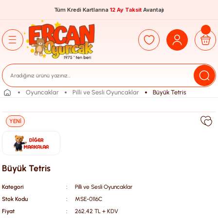
Tüm Kredi Kartlarına
12 Ay Taksit
Avantajı
Oyuncaklar
Pilli ve Sesli Oyuncaklar
Büyük Tetris
YENİ
Büyük Tetris
Kategori
Pilli ve Sesli Oyuncaklar
Stok Kodu
MSE-0116C
Fiyat
262,42 TL + KDV