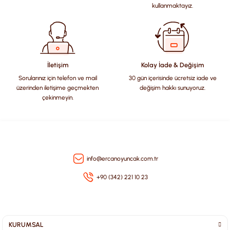
Ürün açıklamasında eksik bilgiler bulunuyor.
kullanmaktayız.
Ürün bilgilerinde hatalar bulunuyor.
Ürün fiyatı diğer sitelerden daha pahalı.
Bu ürüne benzer farklı alternatifler olmalı.
İletişim
Kolay İade & Değişim
Sorularınız için telefon ve mail
30 gün içerisinde ücretsiz iade ve
üzerinden iletişime geçmekten
değişim hakkı sunuyoruz.
çekinmeyin.
Gönder
info@ercanoyuncak.com.tr
+90 (342) 221 10 23
KURUMSAL