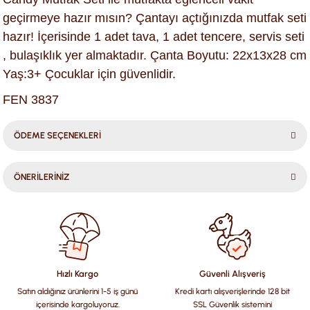
geçirmeye hazır mısın? Çantayı açtığınızda mutfak seti
hazır! İçerisinde 1 adet tava, 1 adet tencere, servis seti
, bulaşıklık yer almaktadır. Çanta Boyutu: 22x13x28 cm
Yaş:3+ Çocuklar için güvenlidir.
FEN 3837
ÖDEME SEÇENEKLERİ
ÖNERİLERİNİZ
Bu ürünün fiyat bilgisi, resim, ürün açıklamalarında ve diğer
konularda yetersiz gördüğünüz noktaları öneri formunu
kullanarak tarafımıza iletebilirsiniz.
Görüş ve önerileriniz için teşekkür ederiz.
Hızlı Kargo
Güvenli Alışveriş
Satın aldığınız ürünlerini 1-5 iş günü
Kredi kartı alışverişlerinde 128 bit
Ürün resmi kalitesiz, bozuk veya görüntülenemiyor.
içerisinde kargoluyoruz.
SSL Güvenlik sistemini