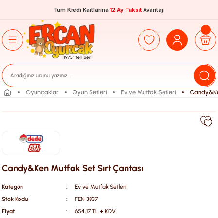
Tüm Kredi Kartlarına
12 Ay Taksit
Avantajı
Oyuncaklar
Oyun Setleri
Ev ve Mutfak Setleri
Candy&Ken
Candy&Ken Mutfak Set Sırt Çantası
Kategori
Ev ve Mutfak Setleri
Stok Kodu
FEN 3837
Fiyat
654,17 TL + KDV