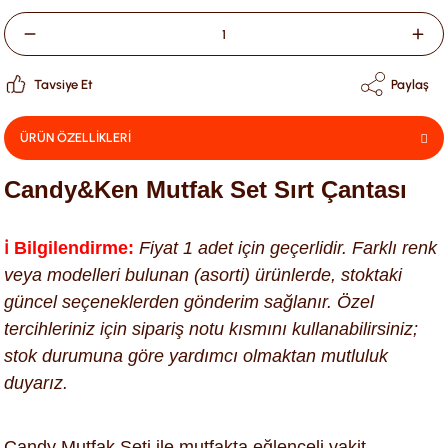
Tavsiye Et
Paylaş
ÜRÜN ÖZELLİKLERİ
Candy&Ken Mutfak Set Sırt Çantası
ℹ️ Bilgilendirme:
Fiyat 1 adet için geçerlidir. Farklı renk
veya modelleri bulunan (asorti) ürünlerde, stoktaki
güncel seçeneklerden gönderim sağlanır. Özel
tercihleriniz için sipariş notu kısmını kullanabilirsiniz;
stok durumuna göre yardımcı olmaktan mutluluk
duyarız.
Candy Mutfak Seti ile mutfakta eğlenceli vakit