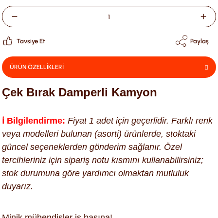
Tavsiye Et
Paylaş
ÜRÜN ÖZELLİKLERİ
Çek Bırak Damperli Kamyon
ℹ️ Bilgilendirme:
Fiyat 1 adet için geçerlidir. Farklı renk
veya modelleri bulunan (asorti) ürünlerde, stoktaki
güncel seçeneklerden gönderim sağlanır. Özel
tercihleriniz için sipariş notu kısmını kullanabilirsiniz;
stok durumuna göre yardımcı olmaktan mutluluk
duyarız.
Minik mühendisler iş başına!