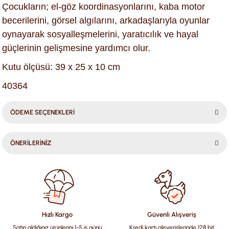
Çocukların; el-göz koordinasyonlarını, kaba motor
becerilerini, görsel algılarını, arkadaşlarıyla oyunlar
oynayarak sosyalleşmelerini, yaratıcılık ve hayal
güçlerinin gelişmesine yardımcı olur.
Kutu ölçüsü: 39 x 25 x 10 cm
40364
ÖDEME SEÇENEKLERİ
ÖNERİLERİNİZ
Bu ürünün fiyat bilgisi, resim, ürün açıklamalarında ve diğer
konularda yetersiz gördüğünüz noktaları öneri formunu
kullanarak tarafımıza iletebilirsiniz.
Görüş ve önerileriniz için teşekkür ederiz.
Hızlı Kargo
Güvenli Alışveriş
Satın aldığınız ürünlerini 1-5 iş günü
Kredi kartı alışverişlerinde 128 bit