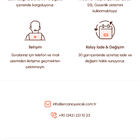
Ürün resmi kalitesiz, bozuk veya görüntülenemiyor.
içerisinde kargoluyoruz.
SSL Güvenlik sistemini
Ürün açıklamasında eksik bilgiler bulunuyor.
kullanmaktayız.
Ürün bilgilerinde hatalar bulunuyor.
Ürün fiyatı diğer sitelerden daha pahalı.
Bu ürüne benzer farklı alternatifler olmalı.
İletişim
Kolay İade & Değişim
Sorularınız için telefon ve mail
30 gün içerisinde ücretsiz iade ve
üzerinden iletişime geçmekten
değişim hakkı sunuyoruz.
çekinmeyin.
Gönder
info@ercanoyuncak.com.tr
+90 (342) 221 10 23