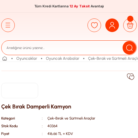
Tüm Kredi Kartlarına
12 Ay Taksit
Avantajı
Oyuncaklar
Oyuncak Arabalar
Çek-Bırak ve Sürtmeli Araçl
Çek Bırak Damperli Kamyon
Kategori
Çek-Bırak ve Sürtmeli Araçlar
Stok Kodu
40364
Fiyat
416,66 TL + KDV