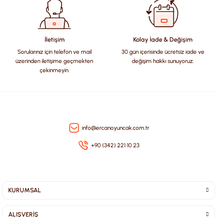
Ürün bilgilerinde hatalar bulunuyor.
Ürün fiyatı diğer sitelerden daha pahalı.
Bu ürüne benzer farklı alternatifler olmalı.
İletişim
Kolay İade & Değişim
Sorularınız için telefon ve mail
30 gün içerisinde ücretsiz iade ve
üzerinden iletişime geçmekten
değişim hakkı sunuyoruz.
çekinmeyin.
Gönder
info@ercanoyuncak.com.tr
+90 (342) 221 10 23
KURUMSAL
ALIŞVERİŞ