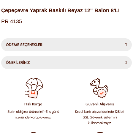
Çepeçevre Yaprak Baskılı Beyaz 12" Balon 8'Lİ
PR 4135
ÖDEME SEÇENEKLERİ
ÖNERİLERİNİZ
Bu ürünün fiyat bilgisi, resim, ürün açıklamalarında ve diğer
konularda yetersiz gördüğünüz noktaları öneri formunu
kullanarak tarafımıza iletebilirsiniz.
Görüş ve önerileriniz için teşekkür ederiz.
Hızlı Kargo
Güvenli Alışveriş
Satın aldığınız ürünlerini 1-5 iş günü
Kredi kartı alışverişlerinde 128 bit
Ürün resmi kalitesiz, bozuk veya görüntülenemiyor.
içerisinde kargoluyoruz.
SSL Güvenlik sistemini
Ürün açıklamasında eksik bilgiler bulunuyor.
kullanmaktayız.