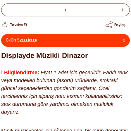
Tavsiye Et
Paylaş
ÜRÜN ÖZELLİKLERİ
Displayde Müzikli Dinazor
ℹ️ Bilgilendirme:
Fiyat 1 adet için geçerlidir. Farklı renk
veya modelleri bulunan (asorti) ürünlerde, stoktaki
güncel seçeneklerden gönderim sağlanır. Özel
tercihleriniz için sipariş notu kısmını kullanabilirsiniz;
stok durumuna göre yardımcı olmaktan mutluluk
duyarız.
Minik müzisyenler için eğlence dolu bir oyun deneyimi!