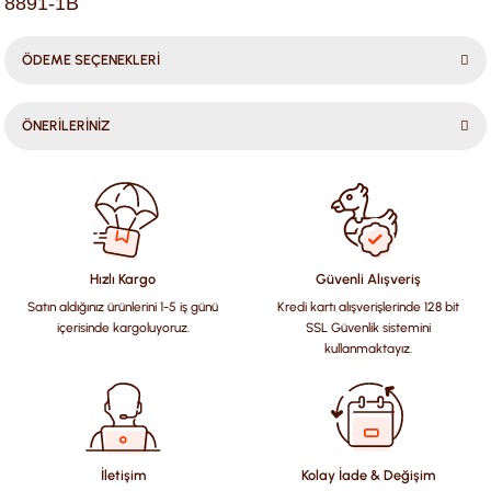
8891-1B
ÖDEME SEÇENEKLERİ
ÖNERİLERİNİZ
Bu ürünün fiyat bilgisi, resim, ürün açıklamalarında ve diğer
konularda yetersiz gördüğünüz noktaları öneri formunu
kullanarak tarafımıza iletebilirsiniz.
Görüş ve önerileriniz için teşekkür ederiz.
Hızlı Kargo
Güvenli Alışveriş
Satın aldığınız ürünlerini 1-5 iş günü
Kredi kartı alışverişlerinde 128 bit
Ürün resmi kalitesiz, bozuk veya görüntülenemiyor.
içerisinde kargoluyoruz.
SSL Güvenlik sistemini
Ürün açıklamasında eksik bilgiler bulunuyor.
kullanmaktayız.
Ürün bilgilerinde hatalar bulunuyor.
Ürün fiyatı diğer sitelerden daha pahalı.
Bu ürüne benzer farklı alternatifler olmalı.
İletişim
Kolay İade & Değişim