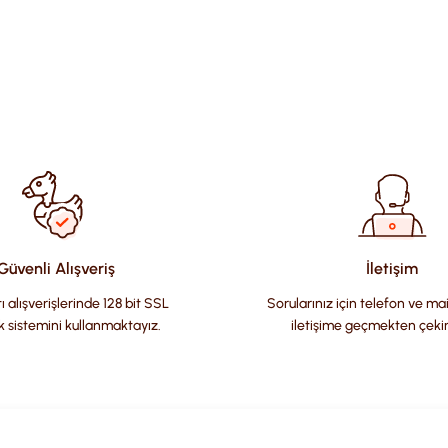
ularda yetersiz gördüğünüz noktaları öneri formunu kullanarak tara
Güvenli Alışveriş
İletişim
ı alışverişlerinde 128 bit SSL
Sorularınız için telefon ve ma
k sistemini kullanmaktayız.
iletişime geçmekten çeki