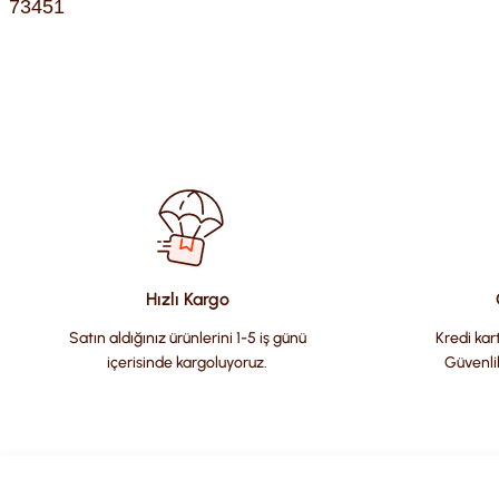
73451
Bu ürünün fiyat bilgisi, resim, ürün açıklamalarında ve diğer kon
Görüş ve önerileriniz için teşekkür ederiz.
Ürün resmi kalitesiz, bozuk veya görüntülenemiyor.
Ürün açıklamasında eksik bilgiler bulunuyor.
Ürün bilgilerinde hatalar bulunuyor.
Hızlı Kargo
Ürün fiyatı diğer sitelerden daha pahalı.
Satın aldığınız ürünlerini 1-5 iş günü
Kredi kart
Bu ürüne benzer farklı alternatifler olmalı.
içerisinde kargoluyoruz.
Güvenli