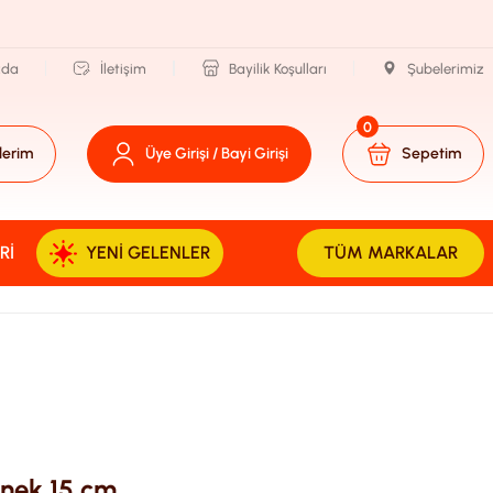
zda
İletişim
Bayilik Koşulları
Şubelerimiz
0
lerim
Üye Girişi / Bayi Girişi
Sepetim
RI
YENI GELENLER
TÜM MARKALAR
İnek 15 cm