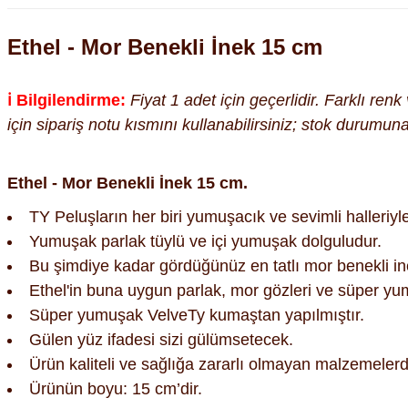
Ethel - Mor Benekli İnek 15 cm
ℹ️ Bilgilendirme:
Fiyat 1 adet için geçerlidir. Farklı ren
için sipariş notu kısmını kullanabilirsiniz; stok durumu
Ethel - Mor Benekli İnek 15 cm.
TY Peluşların her biri yumuşacık ve sevimli halleriyl
Yumuşak parlak tüylü ve içi yumuşak dolguludur.
Bu şimdiye kadar gördüğünüz en tatlı mor benekli ine
Ethel'in buna uygun parlak, mor gözleri ve süper yu
Süper yumuşak VelveTy kumaştan yapılmıştır.
Gülen yüz ifadesi sizi gülümsetecek.
Ürün kaliteli ve sağlığa zararlı olmayan malzemelerde
Ürünün boyu: 15 cm’dir.