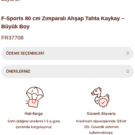
F-Sports 80 cm Zımparalı Ahşap Tahta Kaykay –
Büyük Boy
FR37708
ÖDEME SEÇENEKLERİ
ÖNERİLERİNİZ
Bu ürünün fiyat bilgisi, resim, ürün açıklamalarında ve diğer
konularda yetersiz gördüğünüz noktaları öneri formunu
kullanarak tarafımıza iletebilirsiniz.
Görüş ve önerileriniz için teşekkür ederiz.
Hızlı Kargo
Güvenli Alışveriş
Satın aldığınız ürünlerini 1-5 iş günü
Kredi kartı alışverişlerinde 128 bit
Ürün resmi kalitesiz, bozuk veya görüntülenemiyor.
içerisinde kargoluyoruz.
SSL Güvenlik sistemini
Ürün açıklamasında eksik bilgiler bulunuyor.
kullanmaktayız.