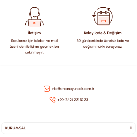
Ürün bilgilerinde hatalar bulunuyor.
Ürün fiyatı diğer sitelerden daha pahalı.
Bu ürüne benzer farklı alternatifler olmalı.
İletişim
Kolay İade & Değişim
Sorularınız için telefon ve mail
30 gün içerisinde ücretsiz iade ve
üzerinden iletişime geçmekten
değişim hakkı sunuyoruz.
çekinmeyin.
Gönder
info@ercanoyuncak.com.tr
+90 (342) 221 10 23
KURUMSAL