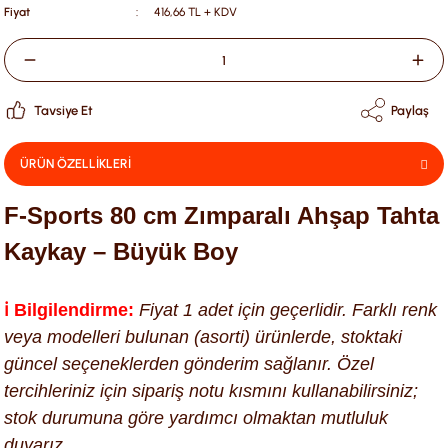
Fiyat
416,66 TL + KDV
Tavsiye Et
Paylaş
ÜRÜN ÖZELLİKLERİ
F-Sports 80 cm Zımparalı Ahşap Tahta
Kaykay – Büyük Boy
ℹ️ Bilgilendirme:
Fiyat 1 adet için geçerlidir. Farklı renk
veya modelleri bulunan (asorti) ürünlerde, stoktaki
güncel seçeneklerden gönderim sağlanır. Özel
tercihleriniz için sipariş notu kısmını kullanabilirsiniz;
stok durumuna göre yardımcı olmaktan mutluluk
duyarız.